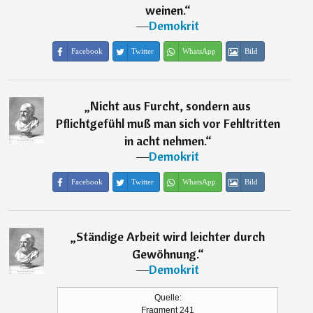
weinen.
“
―
Demokrit
Facebook
Twitter
WhatsApp
Bild
„
Nicht aus Furcht, sondern aus
Pflichtgefühl muß man sich vor Fehltritten
in acht nehmen.
“
―
Demokrit
Facebook
Twitter
WhatsApp
Bild
„
Ständige Arbeit wird leichter durch
Gewöhnung.
“
―
Demokrit
Quelle:
Fragment 241