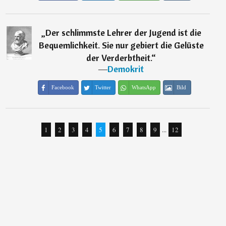
„
Der schlimmste Lehrer der Jugend ist die
Bequemlichkeit. Sie nur gebiert die Gelüste
der Verderbtheit.
“
―
Demokrit
Facebook
Twitter
WhatsApp
Bild
1
2
3
4
5
6
7
8
9
...
12