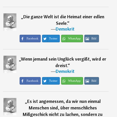
„
Die ganze Welt ist die Heimat einer edlen
Seele.
“
―
Demokrit
Facebook
Twitter
WhatsApp
Bild
„
Wenn jemand sein Unglück vergißt, wird er
dreist.
“
―
Demokrit
Facebook
Twitter
WhatsApp
Bild
„
Es ist angemessen, da wir nun einmal
Menschen sind, über menschliches
Mißgeschick nicht zu lachen, sondern zu