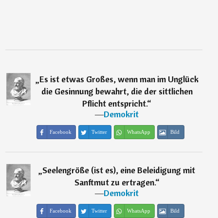
„
Es ist etwas Großes, wenn man im Unglück
die Gesinnung bewahrt, die der sittlichen
Pflicht entspricht.
“
―
Demokrit
Facebook
Twitter
WhatsApp
Bild
„
Seelengröße (ist es), eine Beleidigung mit
Sanftmut zu ertragen.
“
―
Demokrit
Facebook
Twitter
WhatsApp
Bild