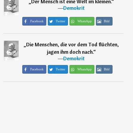
„
Der Mensch ist eine Welt im kleinen.
“
―
Demokrit
Facebook
Twitter
WhatsApp
Bild
„
Die Menschen, die vor dem Tod flüchten,
jagen ihm doch nach.
“
―
Demokrit
Facebook
Twitter
WhatsApp
Bild