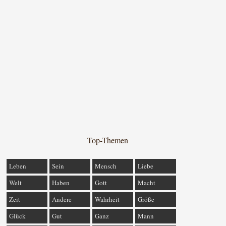
Top-Themen
Leben
Sein
Mensch
Liebe
Welt
Haben
Gott
Macht
Zeit
Andere
Wahrheit
Größe
Glück
Gut
Ganz
Mann