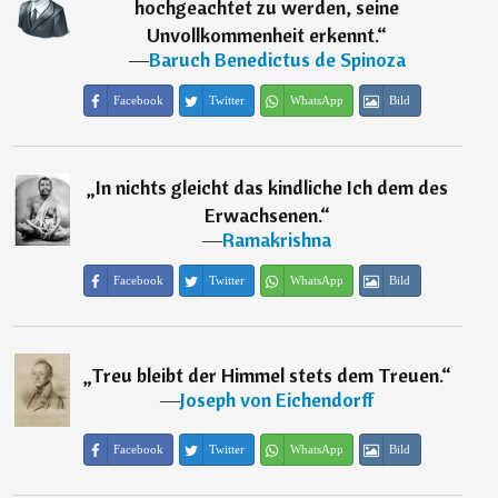
hochgeachtet zu werden, seine
Unvollkommenheit erkennt.
“
―
Baruch Benedictus de Spinoza
Facebook
Twitter
WhatsApp
Bild
„
In nichts gleicht das kindliche Ich dem des
Erwachsenen.
“
―
Ramakrishna
Facebook
Twitter
WhatsApp
Bild
„
Treu bleibt der Himmel stets dem Treuen.
“
―
Joseph von Eichendorff
Facebook
Twitter
WhatsApp
Bild