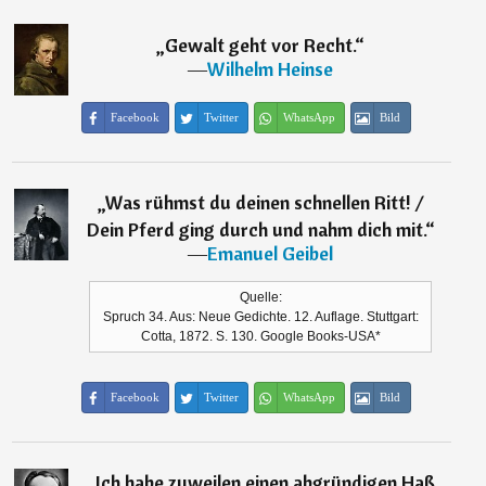
„
Gewalt geht vor Recht.
“
―
Wilhelm Heinse
Facebook
Twitter
WhatsApp
Bild
„
Was rühmst du deinen schnellen Ritt! /
Dein Pferd ging durch und nahm dich mit.
“
―
Emanuel Geibel
Quelle:
Spruch 34. Aus: Neue Gedichte. 12. Auflage. Stuttgart:
Cotta, 1872. S. 130. Google Books-USA*
Facebook
Twitter
WhatsApp
Bild
„
Ich habe zuweilen einen abgründigen Haß