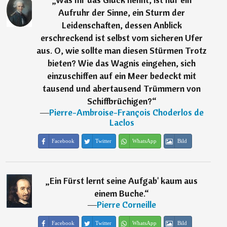
Aufruhr der Sinne, ein Sturm der
Leidenschaften, dessen Anblick
erschreckend ist selbst vom sicheren Ufer
aus. O, wie sollte man diesen Stürmen Trotz
bieten? Wie das Wagnis eingehen, sich
einzuschiffen auf ein Meer bedeckt mit
tausend und abertausend Trümmern von
Schiffbrüchigen?
“
―
Pierre-Ambroise-François Choderlos de
Laclos
Facebook
Twitter
WhatsApp
Bild
„
Ein Fürst lernt seine Aufgab' kaum aus
einem Buche.
“
―
Pierre Corneille
Facebook
Twitter
WhatsApp
Bild