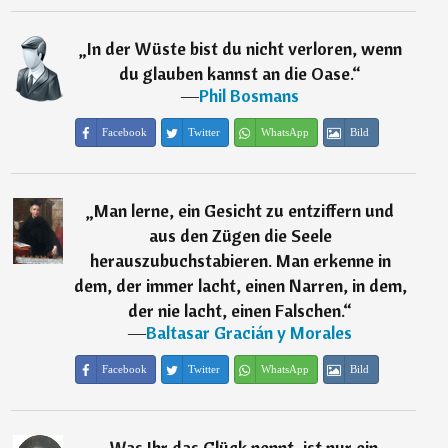
„
In der Wüste bist du nicht verloren, wenn
du glauben kannst an die Oase.
“
―
Phil Bosmans
Facebook
Twitter
WhatsApp
Bild
„
Man lerne, ein Gesicht zu entziffern und
aus den Zügen die Seele
herauszubuchstabieren. Man erkenne in
dem, der immer lacht, einen Narren, in dem,
der nie lacht, einen Falschen.
“
―
Baltasar Gracián y Morales
Facebook
Twitter
WhatsApp
Bild
„
Was Ihr das Glück nennt, ist nur ein