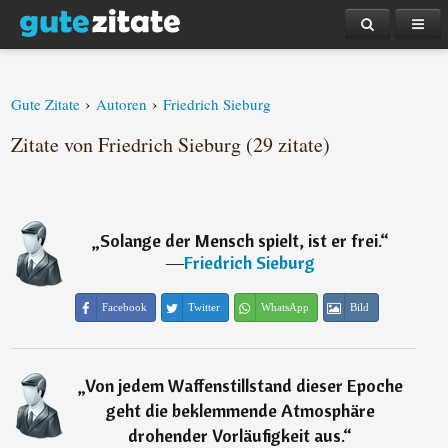
›
›
Gute Zitate
Autoren
Friedrich Sieburg
Zitate von Friedrich Sieburg (29 zitate)
„
Solange der Mensch spielt, ist er frei.
“
―
Friedrich Sieburg
Facebook
Twitter
WhatsApp
Bild
„
Von jedem Waffenstillstand dieser Epoche
geht die beklemmende Atmosphäre
drohender Vorläufigkeit aus.
“