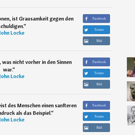
onen, ist Grausamkeit gegen den
Facebook
chuldigen.
“
Twitter
John Locke
Bild
, was nicht vorher in den Sinnen
Facebook
war.
“
Twitter
John Locke
Bild
ist des Menschen einen sanfteren
Facebook
druck als das Beispiel.
“
Twitter
John Locke
Bild