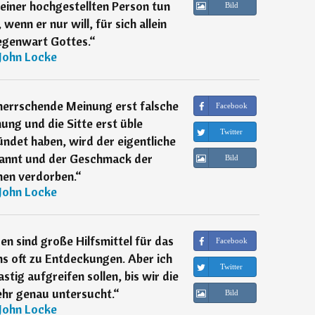
einer hochgestellten Person tun
Bild
wenn er nur will, für sich allein
egenwart Gottes.
“
John Locke
herrschende Meinung erst falsche
Facebook
hung und die Sitte erst üble
Twitter
ndet haben, wird der eigentliche
kannt und der Geschmack der
Bild
en verdorben.
“
John Locke
n sind große Hilfsmittel für das
Facebook
ns oft zu Entdeckungen. Aber ich
Twitter
stig aufgreifen sollen, bis wir die
ehr genau untersucht.
“
Bild
John Locke