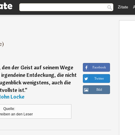
Zitate
A
e)
, den der Geist auf seinem Wege
Facebook
t irgendeine Entdeckung, die nicht
Twitter
ugenblick wenigstens, auch die
vollste ist.
“
Bild
John Locke
Quelle:
eiben an den Leser