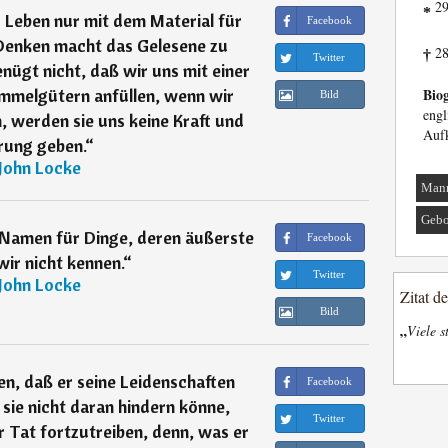
29
*
 Leben nur mit dem Material für
Facebook
 Denken macht das Gelesene zu
28
†
Twitter
ügt nicht, daß wir uns mit einer
mmelgütern anfüllen, wenn wir
Biog
Bild
eng
, werden sie uns keine Kraft und
Auf
ung geben.
“
John Locke
Man
Gebo
 Namen für Dinge, deren äußerste
Facebook
ir nicht kennen.
“
Twitter
John Locke
Zitat d
Bild
„
Viele s
n, daß er seine Leidenschaften
Facebook
sie nicht daran hindern könne,
Twitter
 Tat fortzutreiben, denn, was er