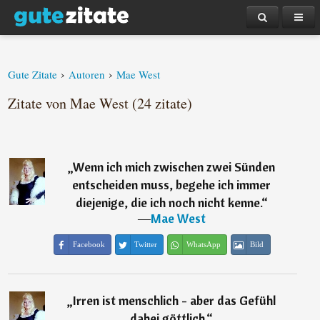
›
›
Gute Zitate
Autoren
Mae West
Zitate von Mae West (24 zitate)
„
Wenn ich mich zwischen zwei Sünden
entscheiden muss, begehe ich immer
diejenige, die ich noch nicht kenne.
“
―
Mae West
Facebook
Twitter
WhatsApp
Bild
„
Irren ist menschlich - aber das Gefühl
dabei göttlich.
“