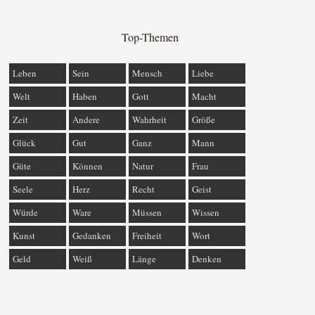
Top-Themen
Leben
Sein
Mensch
Liebe
Welt
Haben
Gott
Macht
Zeit
Andere
Wahrheit
Größe
Glück
Gut
Ganz
Mann
Güte
Können
Natur
Frau
Seele
Herz
Recht
Geist
Würde
Ware
Müssen
Wissen
Kunst
Gedanken
Freiheit
Wort
Geld
Weiß
Länge
Denken