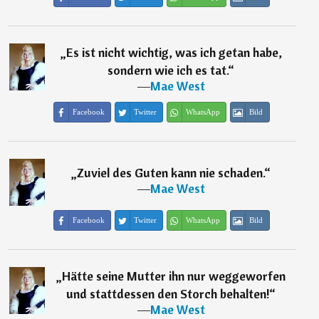
„
Es ist nicht wichtig, was ich getan habe,
sondern wie ich es tat.
“
―
Mae West
Facebook
Twitter
WhatsApp
Bild
„
Zuviel des Guten kann nie schaden.
“
―
Mae West
Facebook
Twitter
WhatsApp
Bild
„
Hätte seine Mutter ihn nur weggeworfen
und stattdessen den Storch behalten!
“
―
Mae West