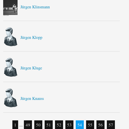
Jürgen Klinsmann
Jürgen Klopp
Jürgen Kluge
Jürgen Knauss
1
...
49
50
51
52
53
54
55
56
57