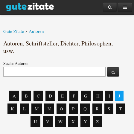
›
Gute Zitate
Autoren
Autoren, Schriftsteller, Dichter, Philosophen,
usw.
Suche Autoren:
A
B
C
D
E
F
G
H
I
J
K
L
M
N
O
P
Q
R
S
T
U
V
W
X
Y
Z