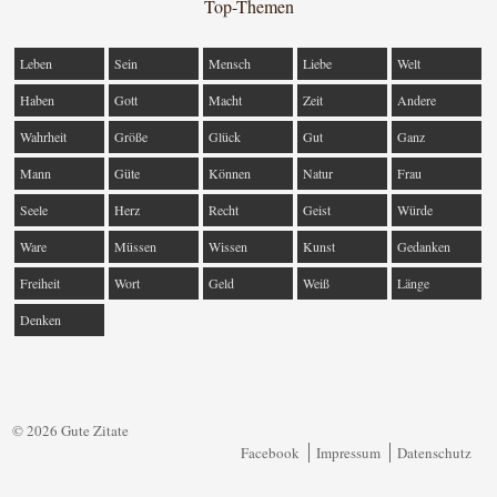
Top-Themen
Leben
Sein
Mensch
Liebe
Welt
Haben
Gott
Macht
Zeit
Andere
Wahrheit
Größe
Glück
Gut
Ganz
Mann
Güte
Können
Natur
Frau
Seele
Herz
Recht
Geist
Würde
Ware
Müssen
Wissen
Kunst
Gedanken
Freiheit
Wort
Geld
Weiß
Länge
Denken
© 2026 Gute Zitate
Facebook
Impressum
Datenschutz