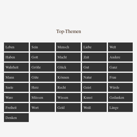
Top-Themen
Leben
Sein
Mensch
Liebe
Welt
Haben
Gott
Macht
Zeit
Andere
Wahrheit
Größe
Glück
Gut
Ganz
Mann
Güte
Können
Natur
Frau
Seele
Herz
Recht
Geist
Würde
Ware
Müssen
Wissen
Kunst
Gedanken
Freiheit
Wort
Geld
Weiß
Länge
Denken