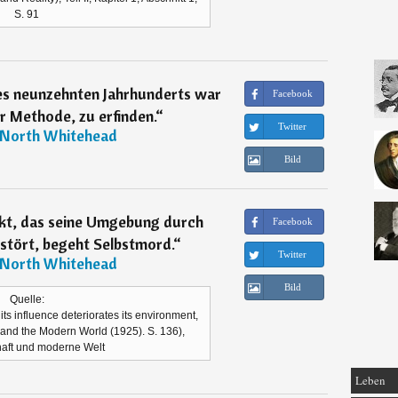
S. 91
es neunzehnten Jahrhunderts war
Facebook
r Methode, zu erfinden.
“
Twitter
 North Whitehead
Bild
ekt, das seine Umgebung durch
Facebook
rstört, begeht Selbstmord.
“
Twitter
 North Whitehead
Bild
Quelle:
its influence deteriorates its environment,
 and the Modern World (1925). S. 136),
aft und moderne Welt
Leben