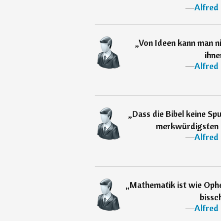
―
Alfred
„
Von Ideen kann man n
ihne
―
Alfred
„
Dass die Bibel keine Sp
merkwürdigsten T
―
Alfred
„
Mathematik ist wie Ophe
bissc
―
Alfred