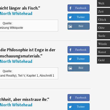
Welt
icht länger als Fisch.
“
Facebook
Zeit
 North Whitehead
Twitter
Glück
Quelle:
Bild
Güte
etzung Wikiquote
Seele
Würde
die Philosophie ist Enge in der
Facebook
Kunst
nschauungsmaterials.
“
Twitter
Geld
 North Whitehead
Bild
Quelle:
nd Reality), Teil V, Kapitel 1, Abschnitt 1
Facebook
hheit, aber misstraue ihr.
“
 North Whitehead
Twitter