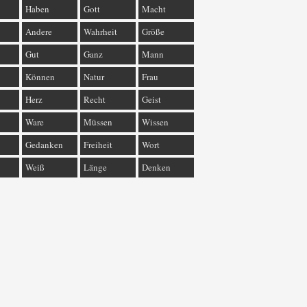
Haben
Gott
Macht
Andere
Wahrheit
Größe
Gut
Ganz
Mann
Können
Natur
Frau
Herz
Recht
Geist
Ware
Müssen
Wissen
Gedanken
Freiheit
Wort
Weiß
Länge
Denken