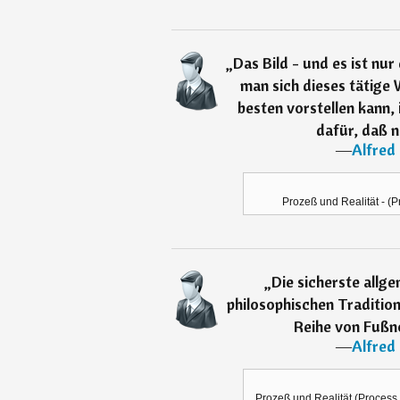
„
Das Bild - und es ist nur
man sich dieses tätig
besten vorstellen kann, 
dafür, daß n
―
Alfred
Prozeß und Realität - (Pr
„
Die sicherste allg
philosophischen Tradition
Reihe von Fußno
―
Alfred
Prozeß und Realität (Process an