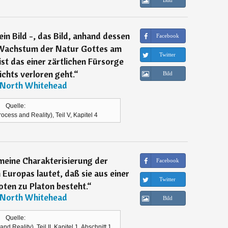
Bild
 ein Bild -, das Bild, anhand dessen
Facebook
e Wachstum der Natur Gottes am
Twitter
ist das einer zärtlichen Fürsorge
ichts verloren geht.
“
Bild
 North Whitehead
Quelle:
ocess and Reality), Teil V, Kapitel 4
emeine Charakterisierung der
Facebook
 Europas lautet, daß sie aus einer
Twitter
ten zu Platon besteht.
“
 North Whitehead
Bild
Quelle:
d Reality), Teil II, Kapitel 1, Abschnitt 1,