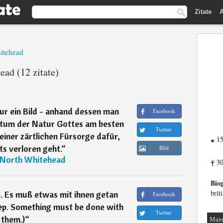
Zitate
A
itehead
ead (12 zitate)
 nur ein Bild - anhand dessen man
Facebook
stum der Natur Gottes am besten
Twitter
 einer zärtlichen Fürsorge dafür,
15
*
ts verloren geht.
“
Bild
 North Whitehead
30
†
Biog
brit
t. Es muß etwas mit ihnen getan
Facebook
ep. Something must be done with
Twitter
them.)
“
Man