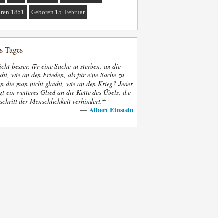
ren 1861
Geboren 15. Februar
es Tages
nicht besser, für eine Sache zu sterben, an die
bt, wie an den Frieden, als für eine Sache zu
an die man nicht glaubt, wie an den Krieg? Jeder
gt ein weiteres Glied an die Kette des Übels, die
“
schritt der Menschlichkeit verhindert.
Albert Einstein
—