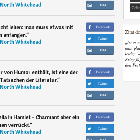
 North Whitehead
Bild
Gebo
icht leben: man muss etwas mit
Facebook
Zitat d
n anfangen.
“
Twitter
 North Whitehead
„
Ist es 
man glau
Bild
leiden, 
Krieg fü
den Fort
ur von Humor enthält, ist eine der
Facebook
atsachen der Literatur.
“
Twitter
 North Whitehead
Bild
lia in Hamlet - Charmant aber ein
Facebook
hen verrückt.
“
Twitter
 North Whitehead