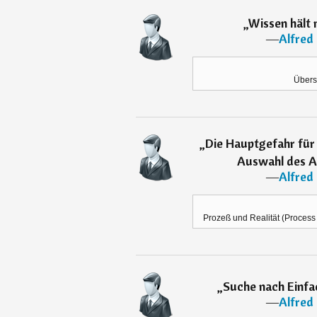
„
Wissen hält n
―
Alfred
Übers
„
Die Hauptgefahr für 
Auswahl des A
―
Alfred
Prozeß und Realität (Process a
„
Suche nach Einfac
―
Alfred