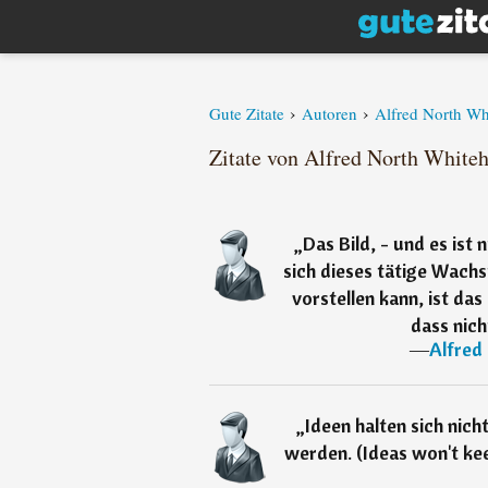
›
›
Gute Zitate
Autoren
Alfred North Wh
Zitate von Alfred North Whiteh
„
Das Bild, - und es ist
sich dieses tätige Wach
vorstellen kann, ist das
dass nich
―
Alfred
„
Ideen halten sich nich
werden. (Ideas won't ke