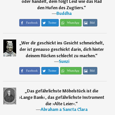
oder handelt, dem folgt Leid wie das Rad
den Hufen des Zugtiers.
“
―
Buddha
Facebook
Twitter
WhatsApp
Bild
„
Wer dir geschickt ins Gesicht schmeichelt,
der ist genauso geschickt darin, dich hinter
deinem Rücken schlecht zu machen.
“
―
Sunzi
Facebook
Twitter
WhatsApp
Bild
„
Das gefährlichste Möbelstück ist die
›Lange Bank‹, das gefährlichste Instrument
die ›Alte Leier‹.
“
―
Abraham a Sancta Clara