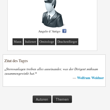
Angelo d 'Arrigo
Mann
Italiener
Ornitologe
Drachenflieger
Zitat des Tages
„
Stereoanlagen treiben alles auseinander, was der Dirigent mühsam
“
zusammengewinkt hat.
Wolfram Weidner
—
Autoren
Themen