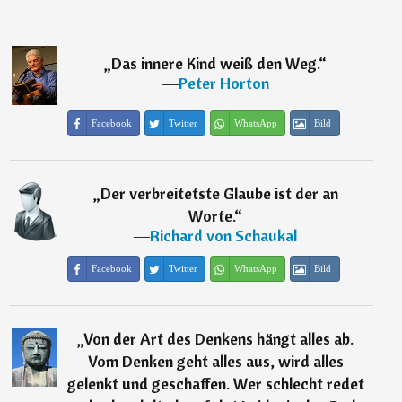
„
Das innere Kind weiß den Weg.
“
―
Peter Horton
Facebook
Twitter
WhatsApp
Bild
„
Der verbreitetste Glaube ist der an
Worte.
“
―
Richard von Schaukal
Facebook
Twitter
WhatsApp
Bild
„
Von der Art des Denkens hängt alles ab.
Vom Denken geht alles aus, wird alles
gelenkt und geschaffen. Wer schlecht redet