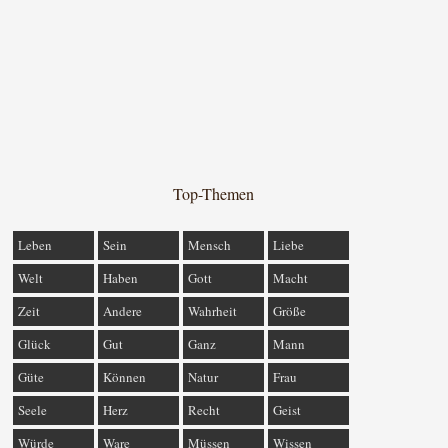
Top-Themen
Leben
Sein
Mensch
Liebe
Welt
Haben
Gott
Macht
Zeit
Andere
Wahrheit
Größe
Glück
Gut
Ganz
Mann
Güte
Können
Natur
Frau
Seele
Herz
Recht
Geist
Würde
Ware
Müssen
Wissen