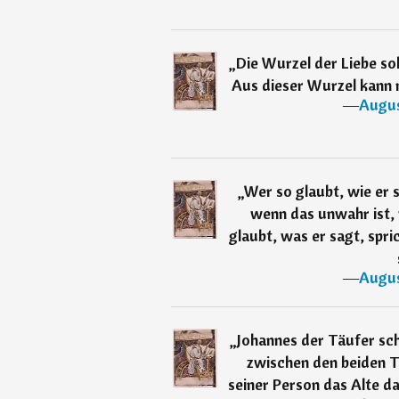
„
Die Wurzel der Liebe sol
Aus dieser Wurzel kann 
―
Augus
„
Wer so glaubt, wie er s
wenn das unwahr ist, 
glaubt, was er sagt, spr
―
Augus
„
Johannes der Täufer sch
zwischen den beiden Te
seiner Person das Alte d