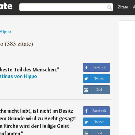
Zitate
A
 Hippo
o (383 zitate)
Facebook
 beste Teil des Menschen.
“
tinus von Hippo
Twitter
Bild
he nicht liebt, ist nicht im Besitz
Facebook
sem Grunde wird zu Recht gesagt:
Twitter
n Kirche wird der Heilige Geist
pfangen.
“
Bild