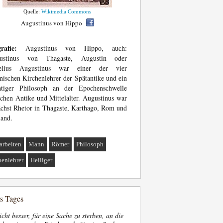
Quelle:
Wikimedia Commons
Augustinus von Hippo
rafie:
Augustinus von Hippo, auch:
ustinus von Thagaste, Augustin oder
elius Augustinus war einer der vier
inischen Kirchenlehrer der Spätantike und ein
htiger Philosoph an der Epochenschwelle
chen Antike und Mittelalter. Augustinus war
chst Rhetor in Thagaste, Karthago, Rom und
and.
arbeiten
Mann
Römer
Philosoph
henlehrer
Heiliger
es Tages
nicht besser, für eine Sache zu sterben, an die