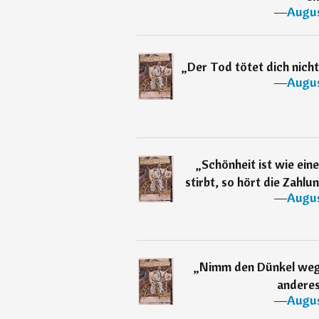
―
Augus
„
Der Tod tötet dich nicht,
―
Augus
„
Schönheit ist wie ein
stirbt, so hört die Zahlu
―
Augus
„
Nimm den Dünkel weg,
anderes
―
Augus