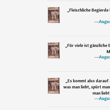
„
Fleischliche Begierde
―
Augus
„
Für viele ist gänzliche
M
―
Augus
„
Es kommt also darauf a
was man liebt, spürt man
man liebt
―
Augus