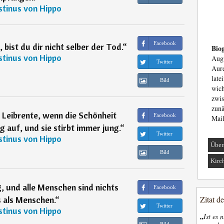
tinus von Hippo
Facebook
 bist du dir nicht selber der Tod.
“
Biog
tinus von Hippo
Aug
Twitter
Aur
late
Bild
wic
zwis
zunä
e Leibrente, wenn die Schönheit
Facebook
Mail
ng auf, und sie stirbt immer jung.
“
Twitter
tinus von Hippo
Über
Bild
Kirc
 und alle Menschen sind nichts
Facebook
 als Menschen.
“
Zitat d
Twitter
tinus von Hippo
„
Ist es 