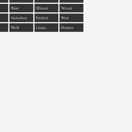
Ware
Müssen
Wissen
Gedanken
Freiheit
Wort
Weiß
Länge
Denken