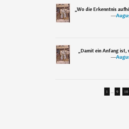
„
Wo die Erkenntnis aufhö
―
Augus
„
Damit ein Anfang ist,
―
Augus
1
...
9
10