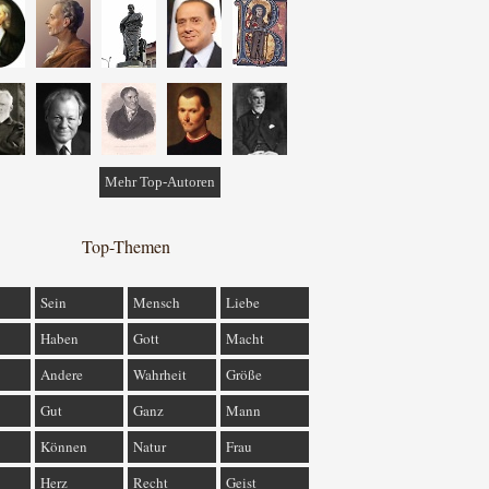
Mehr Top-Autoren
Top-Themen
Sein
Mensch
Liebe
Haben
Gott
Macht
Andere
Wahrheit
Größe
Gut
Ganz
Mann
Können
Natur
Frau
Herz
Recht
Geist