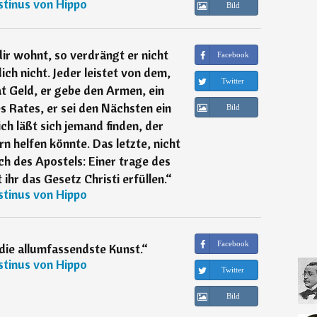
tinus von Hippo
Bild
ir wohnt, so verdrängt er nicht
Facebook
ich nicht. Jeder leistet von dem,
Twitter
at Geld, er gebe den Armen, ein
s Rates, er sei den Nächsten ein
Bild
ch läßt sich jemand finden, der
n helfen könnte. Das letzte, nicht
ch des Apostels: Einer trage des
ihr das Gesetz Christi erfüllen.
“
tinus von Hippo
Facebook
die allumfassendste Kunst.
“
tinus von Hippo
Twitter
Bild