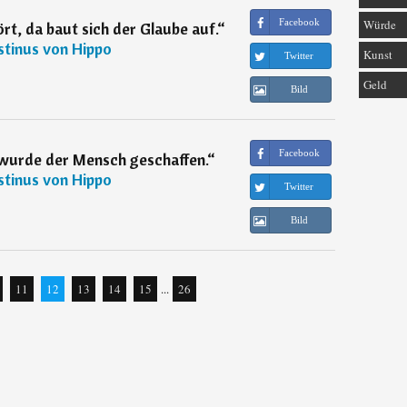
Facebook
Würde
rt, da baut sich der Glaube auf.
“
tinus von Hippo
Kunst
Twitter
Geld
Bild
Facebook
 wurde der Mensch geschaffen.
“
tinus von Hippo
Twitter
Bild
11
12
13
14
15
...
26