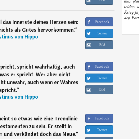
man glau
Bild
leiden, 
Krieg fü
den Fort
l das Innerste deines Herzen sein:
Facebook
nichts als Gutes hervorkommen.
“
Twitter
tinus von Hippo
Bild
pricht, spricht wahrhaftig, auch
Facebook
was er spricht. Wer aber nicht
Twitter
icht unwahr, auch wenn er Wahres
spricht.
“
Bild
tinus von Hippo
eint so etwas wie eine Trennlinie
Facebook
stamenten zu sein. Er stellt in
Twitter
ar und verkündet doch das Neue.
“