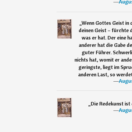
―
Augus
„
Wenn Gottes Geist in d
deinen Geist – fürchte d
was er hat. Der eine h
anderer hat die Gabe de
guter Führer. Schwerli
nichts hat, womit er ander
geringste, liegt im Spru
anderen Last, so werdet 
―
Augus
„
Die Redekunst ist 
―
Augus