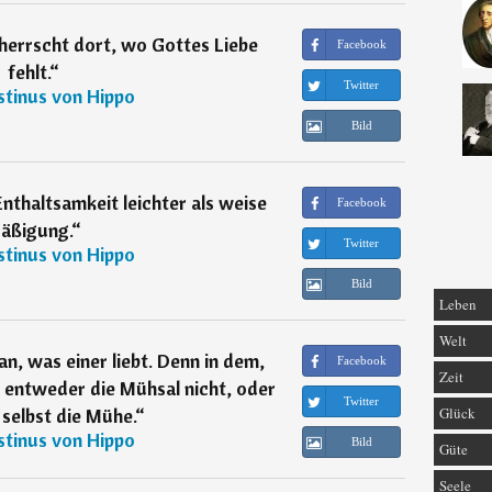
 herrscht dort, wo Gottes Liebe
Facebook
fehlt.
“
Twitter
tinus von Hippo
Bild
 Enthaltsamkeit leichter als weise
Facebook
äßigung.
“
Twitter
tinus von Hippo
Bild
Leben
Welt
n, was einer liebt. Denn in dem,
Facebook
Zeit
 entweder die Mühsal nicht, oder
Twitter
 selbst die Mühe.
“
Glück
tinus von Hippo
Bild
Güte
Seele