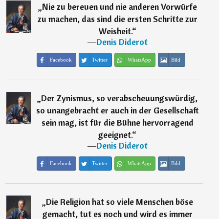
„
Nie zu bereuen und nie anderen Vorwürfe
zu machen, das sind die ersten Schritte zur
Weisheit.
“
―
Denis Diderot
Facebook
Twitter
WhatsApp
Bild
„
Der Zynismus, so verabscheuungswürdig,
so unangebracht er auch in der Gesellschaft
sein mag, ist für die Bühne hervorragend
geeignet.
“
―
Denis Diderot
Facebook
Twitter
WhatsApp
Bild
„
Die Religion hat so viele Menschen böse
gemacht, tut es noch und wird es immer