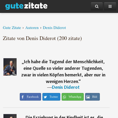
›
›
Gute Zitate
Autoren
Denis Diderot
Zitate von Denis Diderot (200 zitate)
„
Ich habe die Tugend der Menschlichkeit,
eine Quelle so vieler anderer Tugenden,
zwar in vielen Köpfen bemerkt, aber nur in
wenigen Herzen.
“
―
Denis Diderot
Facebook
Twitter
WhatsApp
Bild
„
Die Erziehung in der Kindheit ist es, die