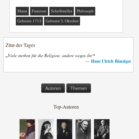
Mann
Franzose
Schriftsteller
Philosoph
Geboren 1713
Geboren 5. Oktober
Zitat des Tages
„
“
Viele sterben für die Religion; andere wegen ihr.
Hans Ulrich Bänziger
—
Autoren
Themen
Top-Autoren