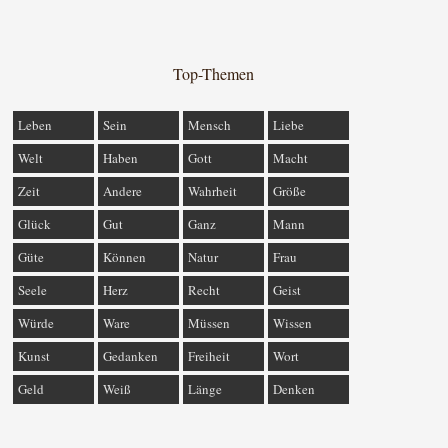
Top-Themen
Leben
Sein
Mensch
Liebe
Welt
Haben
Gott
Macht
Zeit
Andere
Wahrheit
Größe
Glück
Gut
Ganz
Mann
Güte
Können
Natur
Frau
Seele
Herz
Recht
Geist
Würde
Ware
Müssen
Wissen
Kunst
Gedanken
Freiheit
Wort
Geld
Weiß
Länge
Denken