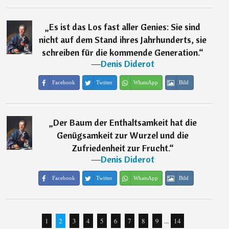
„
Es ist das Los fast aller Genies: Sie sind
nicht auf dem Stand ihres Jahrhunderts, sie
schreiben für die kommende Generation.
“
―
Denis Diderot
Facebook
Twitter
WhatsApp
Bild
„
Der Baum der Enthaltsamkeit hat die
Genügsamkeit zur Wurzel und die
Zufriedenheit zur Frucht.
“
―
Denis Diderot
Facebook
Twitter
WhatsApp
Bild
1
2
3
4
5
6
7
8
9
...
14