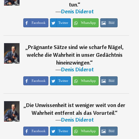
tun.
“
―
Denis Diderot
Facebook
Twitter
WhatsApp
Bild
„
Prägnante Sätze sind wie scharfe Nägel,
welche die Wahrheit in unser Gedächtnis
hineinzwingen.
“
―
Denis Diderot
Facebook
Twitter
WhatsApp
Bild
„
Die Unwissenheit ist weniger weit von der
Wahrheit entfernt als das Vorurteil.
“
―
Denis Diderot
Facebook
Twitter
WhatsApp
Bild