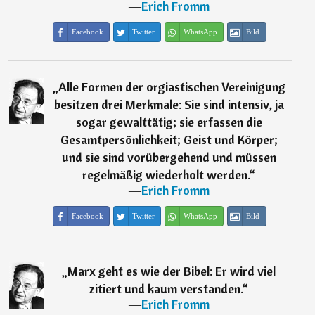
―
Erich Fromm
Facebook
Twitter
WhatsApp
Bild
„
Alle Formen der orgiastischen Vereinigung
besitzen drei Merkmale: Sie sind intensiv, ja
sogar gewalttätig; sie erfassen die
Gesamtpersönlichkeit; Geist und Körper;
und sie sind vorübergehend und müssen
regelmäßig wiederholt werden.
“
―
Erich Fromm
Facebook
Twitter
WhatsApp
Bild
„
Marx geht es wie der Bibel: Er wird viel
zitiert und kaum verstanden.
“
―
Erich Fromm