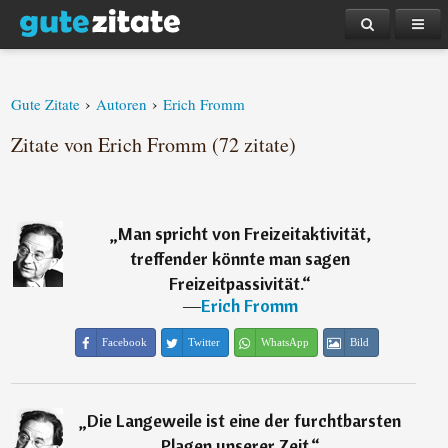
›
›
Gute Zitate
Autoren
Erich Fromm
Zitate von Erich Fromm (72 zitate)
„
Man spricht von Freizeitaktivität,
treffender könnte man sagen
Freizeitpassivität.
“
―
Erich Fromm
Facebook
Twitter
WhatsApp
Bild
„
Die Langeweile ist eine der furchtbarsten
Plagen unserer Zeit.
“