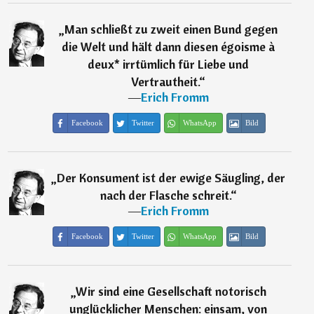
„
Man schließt zu zweit einen Bund gegen
die Welt und hält dann diesen égoisme à
deux* irrtümlich für Liebe und
Vertrautheit.
“
―
Erich Fromm
Facebook
Twitter
WhatsApp
Bild
„
Der Konsument ist der ewige Säugling, der
nach der Flasche schreit.
“
―
Erich Fromm
Facebook
Twitter
WhatsApp
Bild
„
Wir sind eine Gesellschaft notorisch
unglücklicher Menschen: einsam, von