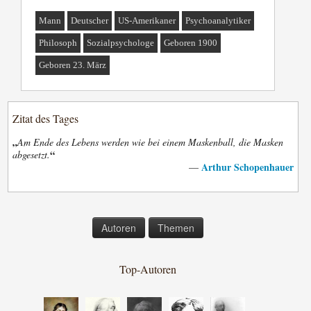
Mann
Deutscher
US-Amerikaner
Psychoanalytiker
Philosoph
Sozialpsychologe
Geboren 1900
Geboren 23. März
Zitat des Tages
„
Am Ende des Lebens werden wie bei einem Maskenball, die Masken
“
abgesetzt.
Arthur Schopenhauer
—
Autoren
Themen
Top-Autoren