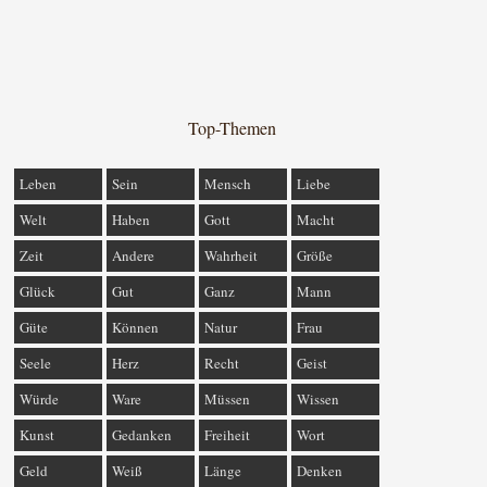
Top-Themen
Leben
Sein
Mensch
Liebe
Welt
Haben
Gott
Macht
Zeit
Andere
Wahrheit
Größe
Glück
Gut
Ganz
Mann
Güte
Können
Natur
Frau
Seele
Herz
Recht
Geist
Würde
Ware
Müssen
Wissen
Kunst
Gedanken
Freiheit
Wort
Geld
Weiß
Länge
Denken