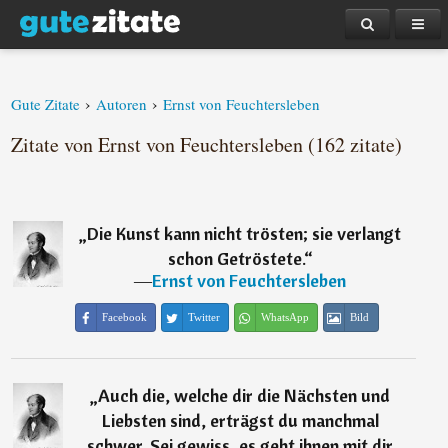
›
›
Gute Zitate
Autoren
Ernst von Feuchtersleben
Zitate von Ernst von Feuchtersleben (162 zitate)
„
Die Kunst kann nicht trösten; sie verlangt
schon Getröstete.
“
―
Ernst von Feuchtersleben
Facebook
Twitter
WhatsApp
Bild
„
Auch die, welche dir die Nächsten und
Liebsten sind, erträgst du manchmal
schwer. Sei gewiss, es geht ihnen mit dir