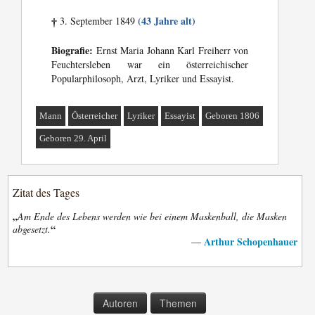
(43 Jahre alt)
3. September 1849
†
Biografie:
Ernst Maria Johann Karl Freiherr von
Feuchtersleben war ein österreichischer
Popularphilosoph, Arzt, Lyriker und Essayist.
Mann
Österreicher
Lyriker
Essayist
Geboren 1806
Geboren 29. April
Zitat des Tages
„
Am Ende des Lebens werden wie bei einem Maskenball, die Masken
“
abgesetzt.
Arthur Schopenhauer
—
Autoren
Themen