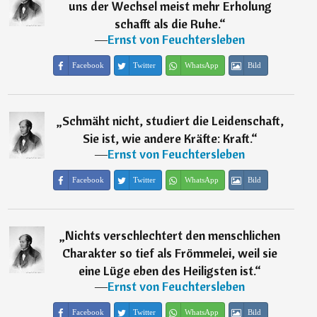
uns der Wechsel meist mehr Erholung
schafft als die Ruhe.
“
―
Ernst von Feuchtersleben
Facebook
Twitter
WhatsApp
Bild
„
Schmäht nicht, studiert die Leidenschaft,
Sie ist, wie andere Kräfte: Kraft.
“
―
Ernst von Feuchtersleben
Facebook
Twitter
WhatsApp
Bild
„
Nichts verschlechtert den menschlichen
Charakter so tief als Frömmelei, weil sie
eine Lüge eben des Heiligsten ist.
“
―
Ernst von Feuchtersleben
Facebook
Twitter
WhatsApp
Bild