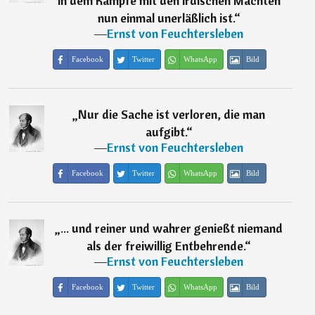
in dem Kampfe mit den irdischen Mächten
nun einmal unerläßlich ist.
“
―
Ernst von Feuchtersleben
Facebook
Twitter
WhatsApp
Bild
„
Nur die Sache ist verloren, die man
aufgibt.
“
―
Ernst von Feuchtersleben
Facebook
Twitter
WhatsApp
Bild
„
... und reiner und wahrer genießt niemand
als der freiwillig Entbehrende.
“
―
Ernst von Feuchtersleben
Facebook
Twitter
WhatsApp
Bild