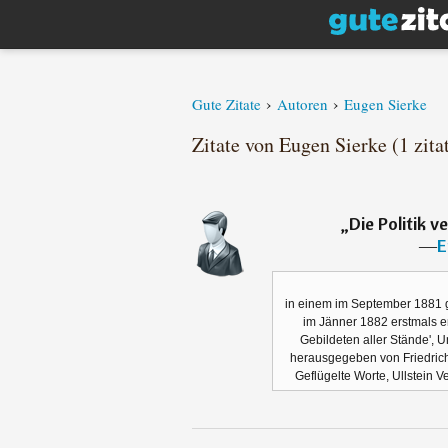
›
›
Gute Zitate
Autoren
Eugen Sierke
Zitate von Eugen Sierke (1 zita
„
Die Politik v
―
E
in einem im September 1881 g
im Jänner 1882 erstmals er
Gebildeten aller Stände', Unt
herausgegeben von Friedrich
Geflügelte Worte, Ullstein 