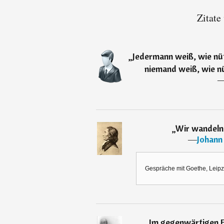
Zitate
„
Jedermann weiß, wie nütz
niemand weiß, wie nüt
„
Wir wandeln 
―
Johann
Gespräche mit Goethe, Leipzi
„
Im gegenwärtigen F