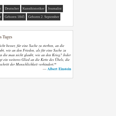
n
Deutscher
Kunsthistoriker
Journalist
r
Geboren 1845
Geboren 2. September
es Tages
nicht besser, für eine Sache zu sterben, an die
bt, wie an den Frieden, als für eine Sache zu
an die man nicht glaubt, wie an den Krieg? Jeder
gt ein weiteres Glied an die Kette des Übels, die
“
schritt der Menschlichkeit verhindert.
Albert Einstein
—