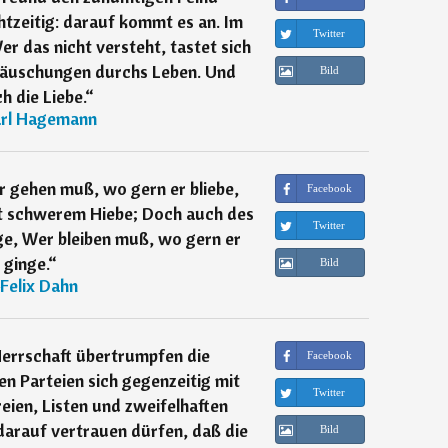
tzeitig: darauf kommt es an. Im
Twitter
er das nicht versteht, tastet sich
ttäuschungen durchs Leben. Und
Bild
h die Liebe.
“
rl Hagemann
 gehen muß, wo gern er bliebe,
Facebook
it schwerem Hiebe; Doch auch des
Twitter
ge, Wer bleiben muß, wo gern er
ginge.
“
Bild
Felix Dahn
errschaft übertrumpfen die
Facebook
en Parteien sich gegenzeitig mit
Twitter
eien, Listen und zweifelhaften
darauf vertrauen dürfen, daß die
Bild