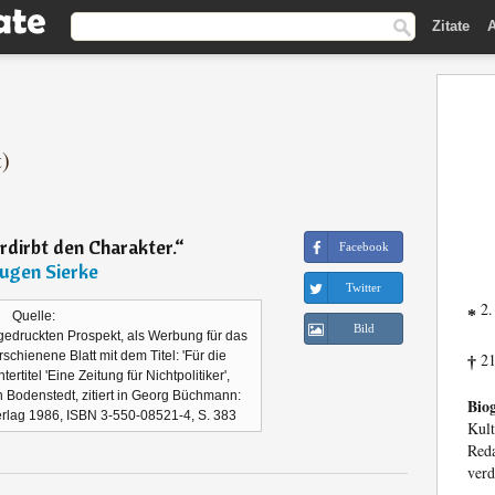
Zitate
A
t)
erdirbt den Charakter.
“
Facebook
ugen Sierke
Twitter
2.
*
Quelle:
Bild
edruckten Prospekt, als Werbung für das
schienene Blatt mit dem Titel: 'Für die
21
†
ertitel 'Eine Zeitung für Nichtpolitiker',
 Bodenstedt, zitiert in Georg Büchmann:
Biog
Verlag 1986, ISBN 3-550-08521-4, S. 383
Kul
Reda
verd