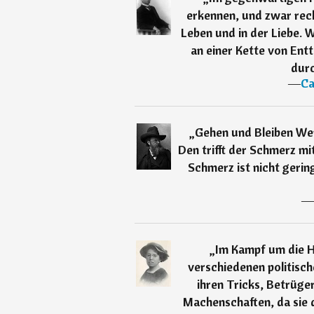
erkennen, und zwar rech
Leben und in der Liebe. W
an einer Kette von En
durc
―
Ca
„
Gehen und Bleiben Wer
Den trifft der Schmerz m
Schmerz ist nicht gerin
―
„
Im Kampf um die H
verschiedenen politisch
ihren Tricks, Betrüger
Machenschaften, da sie 