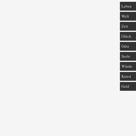
Leben
Welt
Zeit
Glück
Güte
Seele
Würde
Kunst
Geld