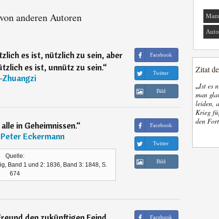
 von anderen Autoren
Man
Auto
lich es ist, nützlich zu sein, aber
Facebook
zlich es ist, unnütz zu sein.
“
Zitat d
Twitter
―
Zhuangzi
„
Ist es 
Bild
man glau
leiden, 
Krieg fü
den Fort
alle in Geheimnissen.
“
Facebook
 Peter Eckermann
Twitter
Quelle:
Bild
g, Band 1 und 2: 1836, Band 3: 1848, S.
674
reund den zukünftigen Feind
Facebook