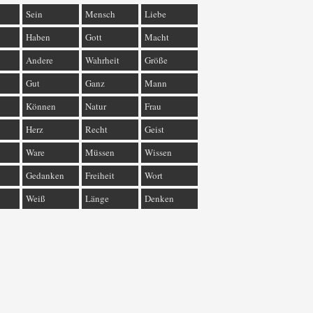
Sein
Mensch
Liebe
Haben
Gott
Macht
Andere
Wahrheit
Größe
Gut
Ganz
Mann
Können
Natur
Frau
Herz
Recht
Geist
Ware
Müssen
Wissen
Gedanken
Freiheit
Wort
Weiß
Länge
Denken