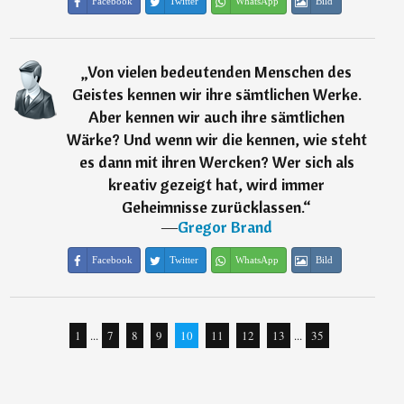
Facebook
Twitter
WhatsApp
Bild
„
Von vielen bedeutenden Menschen des
Geistes kennen wir ihre sämtlichen Werke.
Aber kennen wir auch ihre sämtlichen
Wärke? Und wenn wir die kennen, wie steht
es dann mit ihren Wercken? Wer sich als
kreativ gezeigt hat, wird immer
Geheimnisse zurücklassen.
“
―
Gregor Brand
Facebook
Twitter
WhatsApp
Bild
1
...
7
8
9
10
11
12
13
...
35