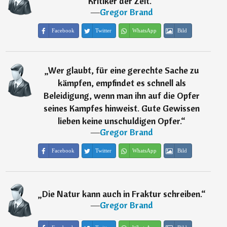
Kritiker der Zeit.
“
―
Gregor Brand
Facebook
Twitter
WhatsApp
Bild
„
Wer glaubt, für eine gerechte Sache zu
kämpfen, empfindet es schnell als
Beleidigung, wenn man ihn auf die Opfer
seines Kampfes hinweist. Gute Gewissen
lieben keine unschuldigen Opfer.
“
―
Gregor Brand
Facebook
Twitter
WhatsApp
Bild
„
Die Natur kann auch in Fraktur schreiben.
“
―
Gregor Brand