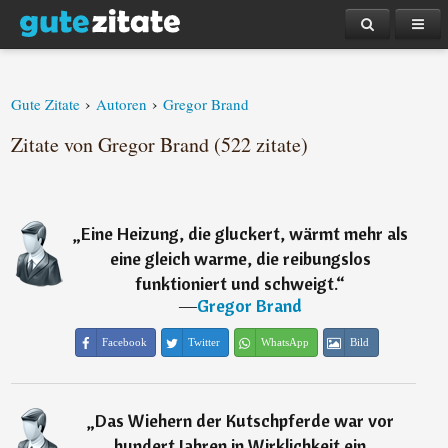
›
›
Gute Zitate
Autoren
Gregor Brand
Zitate von Gregor Brand (522 zitate)
„
Eine Heizung, die gluckert, wärmt mehr als
eine gleich warme, die reibungslos
funktioniert und schweigt.
“
―
Gregor Brand
Facebook
Twitter
WhatsApp
Bild
„
Das Wiehern der Kutschpferde war vor
hundert Jahren in Wirklichkeit ein