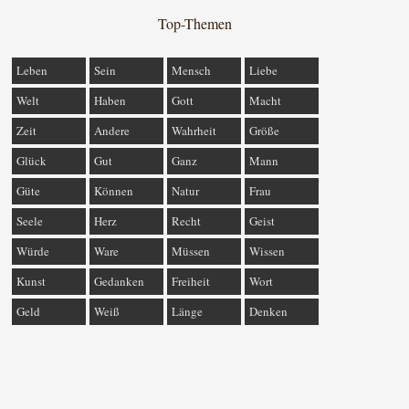
Top-Themen
Leben
Sein
Mensch
Liebe
Welt
Haben
Gott
Macht
Zeit
Andere
Wahrheit
Größe
Glück
Gut
Ganz
Mann
Güte
Können
Natur
Frau
Seele
Herz
Recht
Geist
Würde
Ware
Müssen
Wissen
Kunst
Gedanken
Freiheit
Wort
Geld
Weiß
Länge
Denken