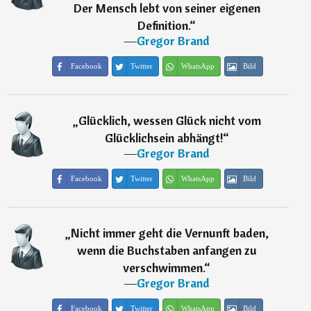
Der Mensch lebt von seiner eigenen
Definition.
“
―
Gregor Brand
Facebook
Twitter
WhatsApp
Bild
„
Glücklich, wessen Glück nicht vom
Glücklichsein abhängt!
“
―
Gregor Brand
Facebook
Twitter
WhatsApp
Bild
„
Nicht immer geht die Vernunft baden,
wenn die Buchstaben anfangen zu
verschwimmen.
“
―
Gregor Brand
Facebook
Twitter
WhatsApp
Bild