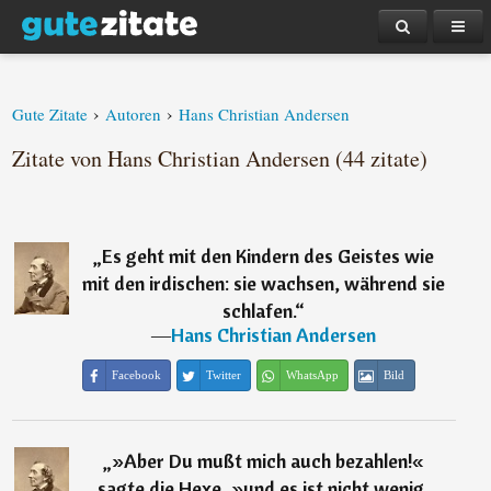
›
›
Gute Zitate
Autoren
Hans Christian Andersen
Zitate von Hans Christian Andersen (44 zitate)
„
Es geht mit den Kindern des Geistes wie
mit den irdischen: sie wachsen, während sie
schlafen.
“
―
Hans Christian Andersen
Facebook
Twitter
WhatsApp
Bild
„
»Aber Du mußt mich auch bezahlen!«
sagte die Hexe, »und es ist nicht wenig,