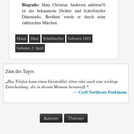
Biografie:
Hans Christian Andersen anhören?/i
ist der bekannteste Dichter und Schriftsteller
Dänemarks. Berühmt wurde er durch seine
zahlreichen Märchen.
Mann
Däne
Schriftsteller
Geboren 1805
Geboren 2. April
Zitat des Tages
„
Das Telefon kann einen Geistesblitz töten oder auch eine wichtige
“
Entscheidung, die in diesem Moment heranreift.
Cyril Northcote Parkinson
—
Autoren
Themen