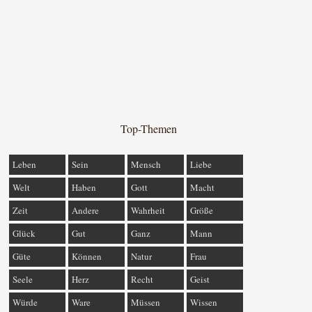
Top-Themen
Leben
Sein
Mensch
Liebe
Welt
Haben
Gott
Macht
Zeit
Andere
Wahrheit
Größe
Glück
Gut
Ganz
Mann
Güte
Können
Natur
Frau
Seele
Herz
Recht
Geist
Würde
Ware
Müssen
Wissen