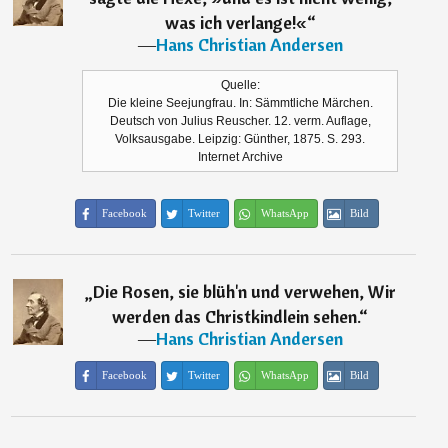
was ich verlange!«
“
―
Hans Christian Andersen
Quelle:
Die kleine Seejungfrau. In: Sämmtliche Märchen.
Deutsch von Julius Reuscher. 12. verm. Auflage,
Volksausgabe. Leipzig: Günther, 1875. S. 293.
Internet Archive
Facebook
Twitter
WhatsApp
Bild
„
Die Rosen, sie blüh'n und verwehen, Wir
werden das Christkindlein sehen.
“
―
Hans Christian Andersen
Facebook
Twitter
WhatsApp
Bild