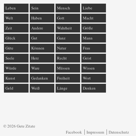
Leben
Sein
Mensch
Liebe
Welt
Haben
Gott
Macht
Zeit
Andere
Wahrheit
Größe
Glück
Gut
Ganz
Mann
Güte
Können
Natur
Frau
Seele
Herz
Recht
Geist
Würde
Ware
Müssen
Wissen
Kunst
Gedanken
Freiheit
Wort
Geld
Weiß
Länge
Denken
© 2026 Gute Zitate
Facebook
Impressum
Datenschutz