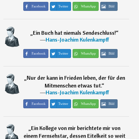
Facebook
Twitter
WhatsApp
Bild
„
Ein Buch hat niemals Sendeschluss!
“
―
Hans-Joachim Kulenkampff
Facebook
Twitter
WhatsApp
Bild
„
Nur der kann in Frieden leben, der für den
Mitmenschen etwas tut.
“
―
Hans-Joachim Kulenkampff
Facebook
Twitter
WhatsApp
Bild
„
Ein Kollege von mir berichtete mir von
einem Fernsehstar, dessen Eitelkeit so weit