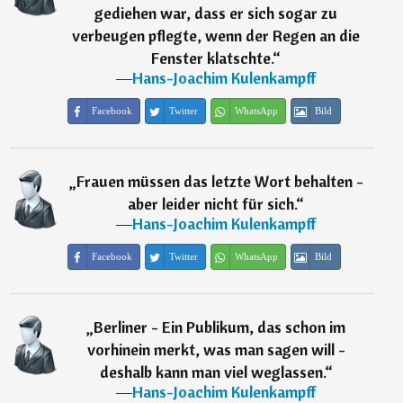
gediehen war, dass er sich sogar zu
verbeugen pflegte, wenn der Regen an die
Fenster klatschte.
“
―
Hans-Joachim Kulenkampff
Facebook
Twitter
WhatsApp
Bild
„
Frauen müssen das letzte Wort behalten -
aber leider nicht für sich.
“
―
Hans-Joachim Kulenkampff
Facebook
Twitter
WhatsApp
Bild
„
Berliner - Ein Publikum, das schon im
vorhinein merkt, was man sagen will -
deshalb kann man viel weglassen.
“
―
Hans-Joachim Kulenkampff