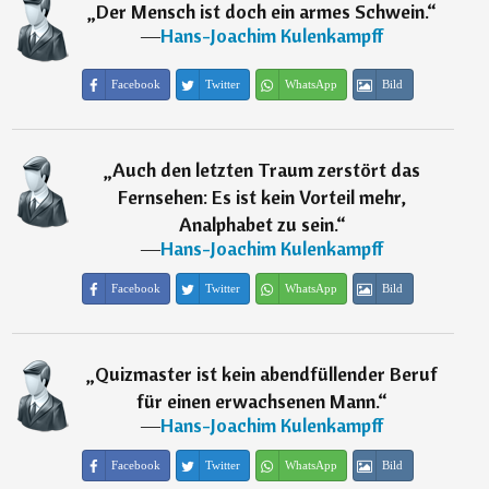
„
Der Mensch ist doch ein armes Schwein.
“
―
Hans-Joachim Kulenkampff
Facebook
Twitter
WhatsApp
Bild
„
Auch den letzten Traum zerstört das
Fernsehen: Es ist kein Vorteil mehr,
Analphabet zu sein.
“
―
Hans-Joachim Kulenkampff
Facebook
Twitter
WhatsApp
Bild
„
Quizmaster ist kein abendfüllender Beruf
für einen erwachsenen Mann.
“
―
Hans-Joachim Kulenkampff
Facebook
Twitter
WhatsApp
Bild