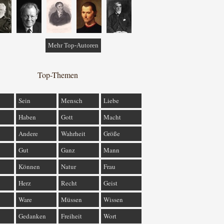
Mehr Top-Autoren
Top-Themen
Sein
Mensch
Liebe
Haben
Gott
Macht
Andere
Wahrheit
Größe
Gut
Ganz
Mann
Können
Natur
Frau
Herz
Recht
Geist
Ware
Müssen
Wissen
Gedanken
Freiheit
Wort