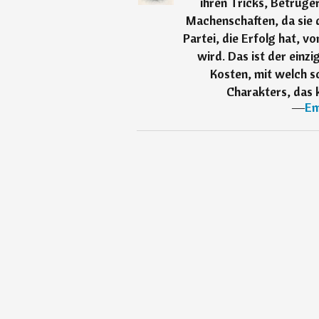
ihren Tricks, Betrüger
Machenschaften, da sie 
Partei, die Erfolg hat, v
wird. Das ist der einz
Kosten, mit welch s
Charakters, das 
―
Em