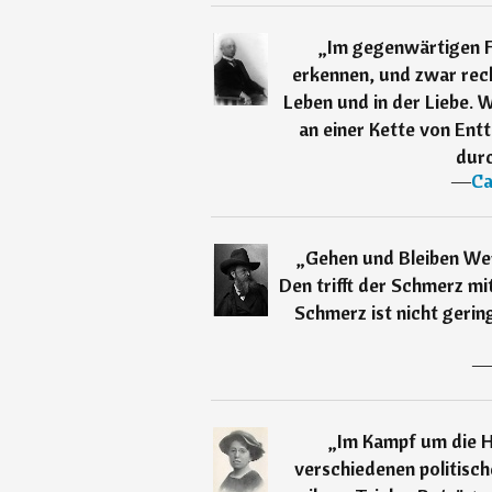
„
Im gegenwärtigen F
erkennen, und zwar rech
Leben und in der Liebe. W
an einer Kette von En
durc
―
Ca
„
Gehen und Bleiben Wer
Den trifft der Schmerz m
Schmerz ist nicht gerin
―
„
Im Kampf um die H
verschiedenen politisch