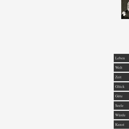
Leben
Welt
Zeit
Glück
Güte
Seele
Würde
Kunst