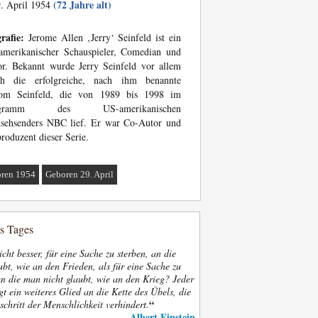
(72 Jahre alt)
. April 1954
rafie:
Jerome Allen ‚Jerry‘ Seinfeld ist ein
amerikanischer Schauspieler, Comedian und
r. Bekannt wurde Jerry Seinfeld vor allem
ch die erfolgreiche, nach ihm benannte
com Seinfeld, die von 1989 bis 1998 im
ogramm des US-amerikanischen
nsehsenders NBC lief. Er war Co-Autor und
roduzent dieser Serie.
ren 1954
Geboren 29. April
es Tages
nicht besser, für eine Sache zu sterben, an die
bt, wie an den Frieden, als für eine Sache zu
an die man nicht glaubt, wie an den Krieg? Jeder
gt ein weiteres Glied an die Kette des Übels, die
“
schritt der Menschlichkeit verhindert.
Albert Einstein
—