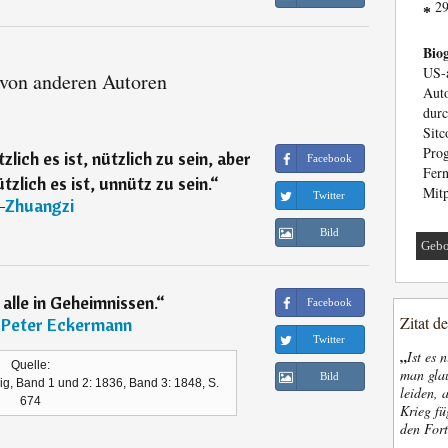
29
*
Biog
US-
 von anderen Autoren
Auto
dur
Sit
Pr
lich es ist, nützlich zu sein, aber
Facebook
Fer
zlich es ist, unnütz zu sein.
“
Mitp
Twitter
―
Zhuangzi
Bild
Gebo
alle in Geheimnissen.
“
Facebook
Zitat d
 Peter Eckermann
Twitter
„
Ist es 
Quelle:
man glau
Bild
g, Band 1 und 2: 1836, Band 3: 1848, S.
leiden, 
674
Krieg fü
den Fort