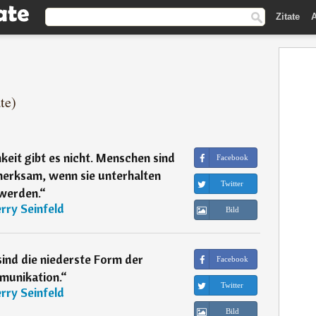
Zitate
A
te)
it gibt es nicht. Menschen sind
Facebook
erksam, wenn sie unterhalten
Twitter
werden.
“
erry Seinfeld
Bild
sind die niederste Form der
Facebook
unikation.
“
Twitter
erry Seinfeld
Bild