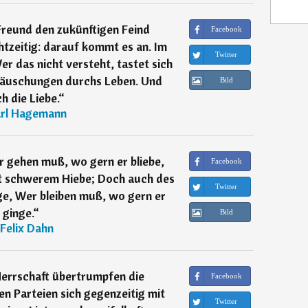
reund den zukünftigen Feind
Facebook
tzeitig: darauf kommt es an. Im
Twitter
er das nicht versteht, tastet sich
ttäuschungen durchs Leben. Und
Bild
h die Liebe.
“
rl Hagemann
 gehen muß, wo gern er bliebe,
Facebook
it schwerem Hiebe; Doch auch des
Twitter
ge, Wer bleiben muß, wo gern er
ginge.
“
Bild
Felix Dahn
errschaft übertrumpfen die
Facebook
en Parteien sich gegenzeitig mit
Twitter