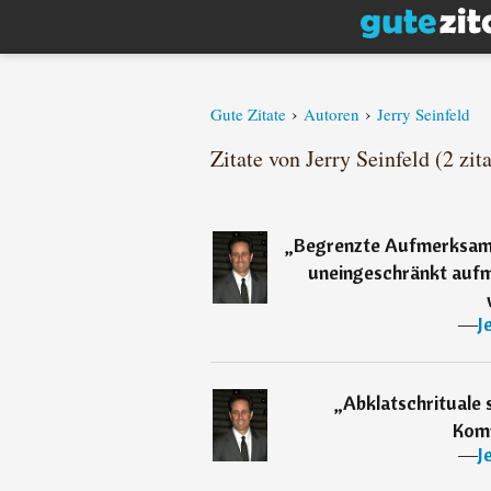
›
›
Gute Zitate
Autoren
Jerry Seinfeld
Zitate von Jerry Seinfeld (2 zita
„
Begrenzte Aufmerksamke
uneingeschränkt aufm
―
J
„
Abklatschrituale 
Komm
―
J