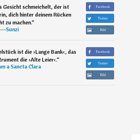
s Gesicht schmeichelt, der ist
Facebook
in, dich hinter deinem Rücken
Twitter
ht zu machen.
“
―
Sunzi
Bild
lstück ist die ›Lange Bank‹, das
Facebook
trument die ›Alte Leier‹.
“
Twitter
m a Sancta Clara
Bild