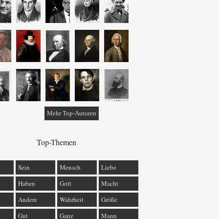
Mehr Top-Autoren
Top-Themen
Sein
Mensch
Liebe
Haben
Gott
Macht
Andere
Wahrheit
Größe
Gut
Ganz
Mann