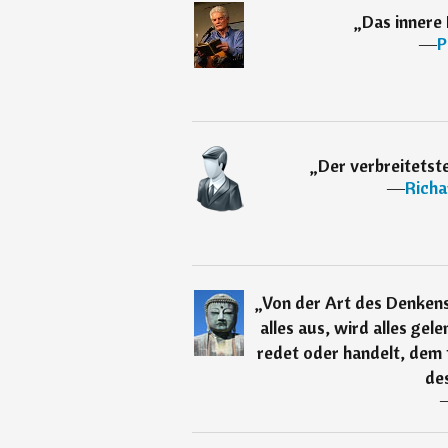
„
Das innere
―
P
„
Der verbreitetste
―
Richa
„
Von der Art des Denkens
alles aus, wird alles gel
redet oder handelt, dem 
des