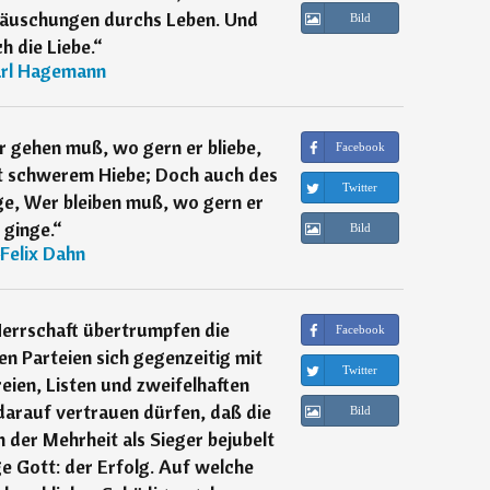
ttäuschungen durchs Leben. Und
Bild
h die Liebe.
“
rl Hagemann
 gehen muß, wo gern er bliebe,
Facebook
it schwerem Hiebe; Doch auch des
Twitter
ge, Wer bleiben muß, wo gern er
ginge.
“
Bild
Felix Dahn
errschaft übertrumpfen die
Facebook
en Parteien sich gegenzeitig mit
Twitter
eien, Listen und zweifelhaften
darauf vertrauen dürfen, daß die
Bild
on der Mehrheit als Sieger bejubelt
ige Gott: der Erfolg. Auf welche