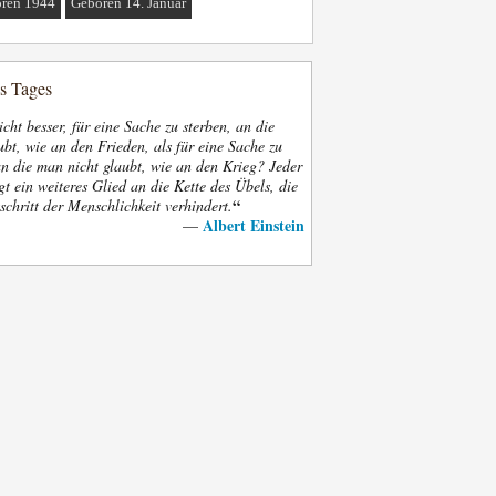
ren 1944
Geboren 14. Januar
es Tages
nicht besser, für eine Sache zu sterben, an die
bt, wie an den Frieden, als für eine Sache zu
an die man nicht glaubt, wie an den Krieg? Jeder
gt ein weiteres Glied an die Kette des Übels, die
“
schritt der Menschlichkeit verhindert.
Albert Einstein
—