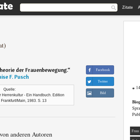
Zitate
A
at)
Theorie der Frauenbewegung.
“
Facebook
uise F. Pusch
Twitter
14
*
Quelle:
Bild
 Herrenkultur - Ein Handbuch. Edition
Frankfurt/Main, 1983. S. 13
Biog
Spra
Publ
Frau
 von anderen Autoren