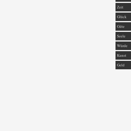
Zeit
Glück
Güte
Seele
Würde
Kunst
Geld