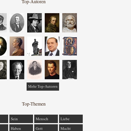
Top-Autoren
Mehr Top-Autoren
Top-Themen
Sein
Mensch
Liebe
Haben
Gott
Macht