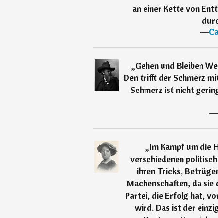
an einer Kette von En
durc
―
Ca
„
Gehen und Bleiben Wer
Den trifft der Schmerz m
Schmerz ist nicht gerin
―
„
Im Kampf um die H
verschiedenen politisch
ihren Tricks, Betrüger
Machenschaften, da sie 
Partei, die Erfolg hat, v
wird. Das ist der einz