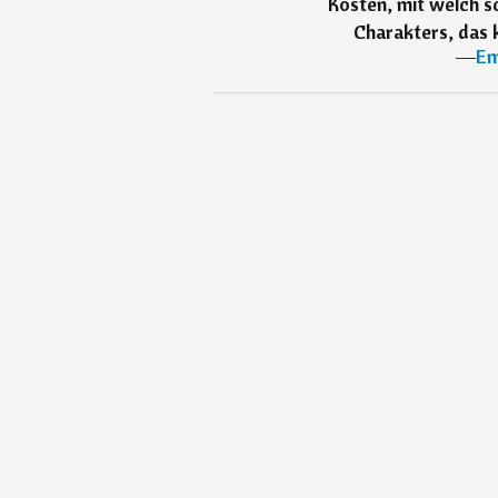
Kosten, mit welch s
Charakters, das 
―
Em