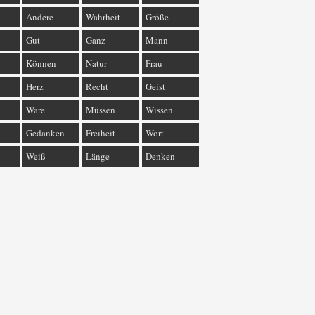
Andere
Wahrheit
Größe
Gut
Ganz
Mann
Können
Natur
Frau
Herz
Recht
Geist
Ware
Müssen
Wissen
Gedanken
Freiheit
Wort
Weiß
Länge
Denken