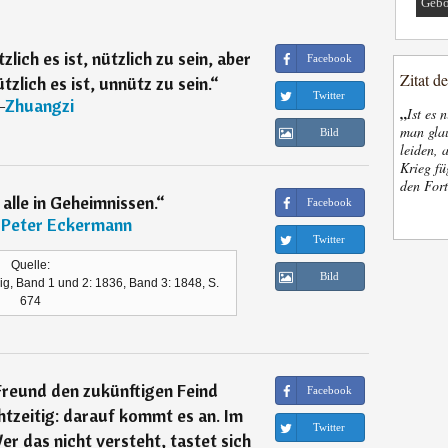
Gebo
lich es ist, nützlich zu sein, aber
Facebook
Zitat d
zlich es ist, unnütz zu sein.
“
Twitter
―
Zhuangzi
„
Ist es 
man glau
Bild
leiden, 
Krieg fü
den Fort
alle in Geheimnissen.
“
Facebook
 Peter Eckermann
Twitter
Quelle:
Bild
g, Band 1 und 2: 1836, Band 3: 1848, S.
674
reund den zukünftigen Feind
Facebook
tzeitig: darauf kommt es an. Im
Twitter
er das nicht versteht, tastet sich