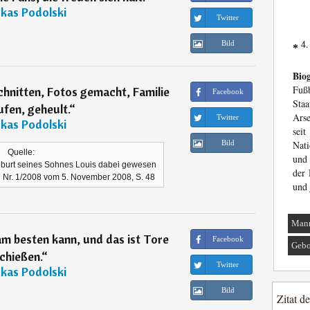
kas Podolski
Twitter
4.
Bild
*
Biog
Fuß
hnitten, Fotos gemacht, Familie
Facebook
Sta
fen, geheult.
“
Arse
Twitter
kas Podolski
sei
Bild
Nati
Quelle:
und 
Geburt seines Sohnes Louis dabei gewesen
der
 Nr. 1/2008 vom 5. November 2008, S. 48
und 
Man
am besten kann, und das ist Tore
Facebook
Gebo
chießen.
“
Twitter
kas Podolski
Bild
Zitat d