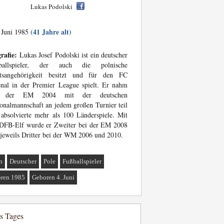
Lukas Podolski
(41 Jahre alt)
 Juni 1985
rafie:
Lukas Josef Podolski ist ein deutscher
ballspieler, der auch die polnische
atsangehörigkeit besitzt und für den FC
nal in der Premier League spielt. Er nahm
t der EM 2004 mit der deutschen
onalmannschaft an jedem großen Turnier teil
absolvierte mehr als 100 Länderspiele. Mit
 DFB-Elf wurde er Zweiter bei der EM 2008
jeweils Dritter bei der WM 2006 und 2010.
n
Deutscher
Pole
Fußballspieler
ren 1985
Geboren 4. Juni
es Tages