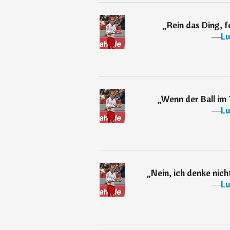
„
Rein das Ding, f
―
Lu
„
Wenn der Ball im T
―
Lu
„
Nein, ich denke nich
―
Lu