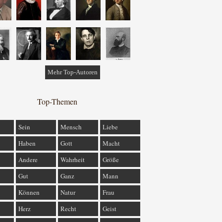
Mehr Top-Autoren
Top-Themen
Sein
Mensch
Liebe
Haben
Gott
Macht
Andere
Wahrheit
Größe
Gut
Ganz
Mann
Können
Natur
Frau
Herz
Recht
Geist