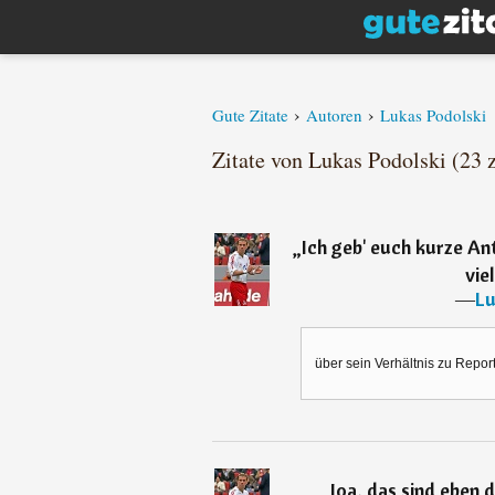
›
›
Gute Zitate
Autoren
Lukas Podolski
Zitate von Lukas Podolski (23 z
„
Ich geb' euch kurze An
vie
―
Lu
über sein Verhältnis zu Repo
„
Joa, das sind eben d