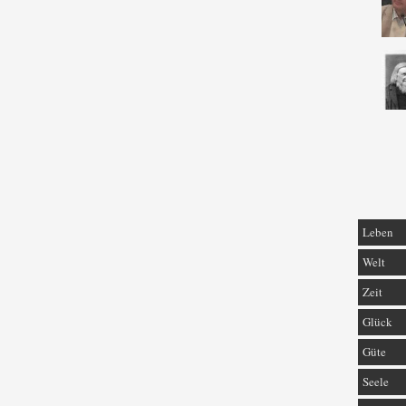
Leben
Welt
Zeit
Glück
Güte
Seele