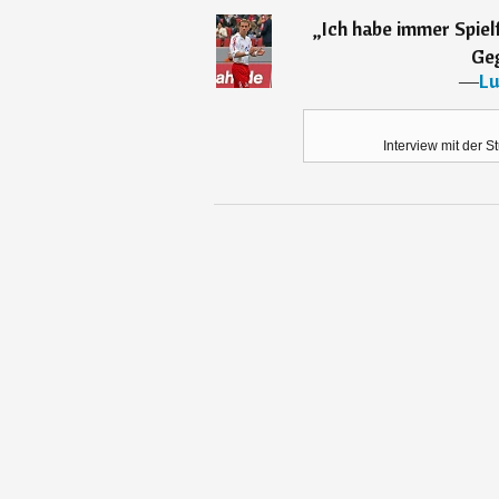
„
Ich habe immer Spielf
Geg
―
Lu
Interview mit der S