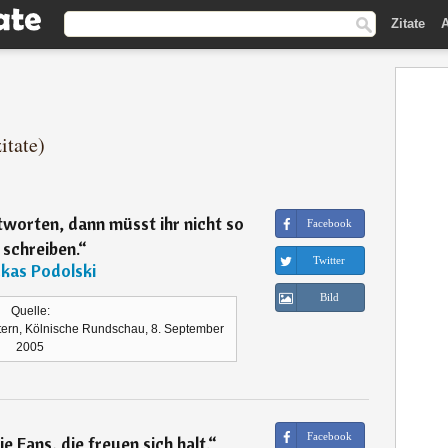
Zitate
A
itate)
tworten, dann müsst ihr nicht so
Facebook
l schreiben.
“
Twitter
kas Podolski
Bild
Quelle:
rtern, Kölnische Rundschau, 8. September
2005
Facebook
ie Fans, die freuen sich halt.
“