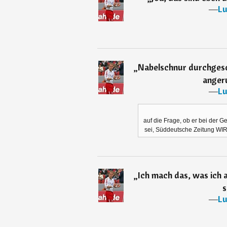
―
Lu
„
Nabelschnur durchgesc
angeru
―
Lu
auf die Frage, ob er bei der 
sei, Süddeutsche Zeitung WIR
„
Ich mach das, was ich 
s
―
Lu