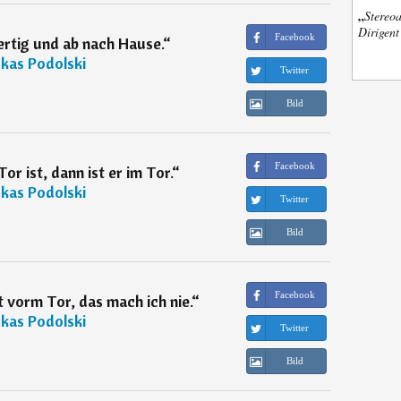
„
Stereoa
Dirigen
Facebook
ertig und ab nach Hause.
“
kas Podolski
Twitter
Bild
Facebook
or ist, dann ist er im Tor.
“
kas Podolski
Twitter
Bild
Facebook
t vorm Tor, das mach ich nie.
“
kas Podolski
Twitter
Bild