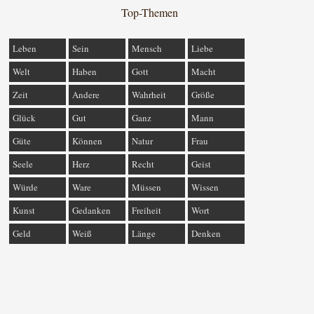
Top-Themen
Leben
Sein
Mensch
Liebe
Welt
Haben
Gott
Macht
Zeit
Andere
Wahrheit
Größe
Glück
Gut
Ganz
Mann
Güte
Können
Natur
Frau
Seele
Herz
Recht
Geist
Würde
Ware
Müssen
Wissen
Kunst
Gedanken
Freiheit
Wort
Geld
Weiß
Länge
Denken