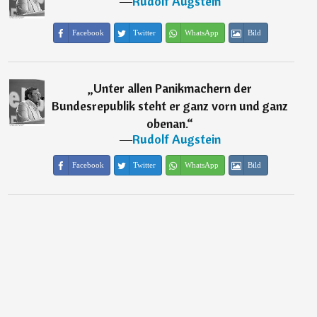
―
Rudolf Augstein
Facebook
Twitter
WhatsApp
Bild
„
Unter allen Panikmachern der
Bundesrepublik steht er ganz vorn und ganz
obenan.
“
―
Rudolf Augstein
Facebook
Twitter
WhatsApp
Bild