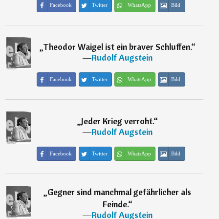
Facebook
Twitter
WhatsApp
Bild
„
Theodor Waigel ist ein braver Schluffen.
“
―
Rudolf Augstein
Facebook
Twitter
WhatsApp
Bild
„
Jeder Krieg verroht.
“
―
Rudolf Augstein
Facebook
Twitter
WhatsApp
Bild
„
Gegner sind manchmal gefährlicher als
Feinde.
“
―
Rudolf Augstein