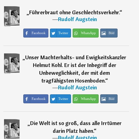
„
Führerbraut ohne Geschlechtsverkehr.
“
―
Rudolf Augstein
Facebook
Twitter
WhatsApp
Bild
„
Unser Machterhalts- und Ewigkeitskanzler
Helmut Kohl. Er ist der Inbegriff der
Unbeweglichkeit, der mit dem
tragfähigsten Hosenboden.
“
―
Rudolf Augstein
Facebook
Twitter
WhatsApp
Bild
„
Die Welt ist so groß, dass alle Irrtümer
darin Platz haben.
“
―
Rudolf Augstein