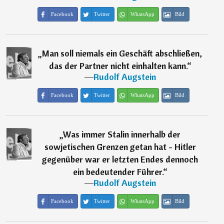
Facebook
Twitter
WhatsApp
Bild
„
Man soll niemals ein Geschäft abschließen,
das der Partner nicht einhalten kann.
“
―
Rudolf Augstein
Facebook
Twitter
WhatsApp
Bild
„
Was immer Stalin innerhalb der
sowjetischen Grenzen getan hat - Hitler
gegenüber war er letzten Endes dennoch
ein bedeutender Führer.
“
―
Rudolf Augstein
Facebook
Twitter
WhatsApp
Bild