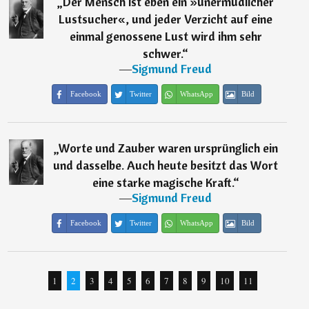
„
Der Mensch ist eben ein »unermüdlicher
Lustsucher«, und jeder Verzicht auf eine
einmal genossene Lust wird ihm sehr
schwer.
“
―
Sigmund Freud
Facebook
Twitter
WhatsApp
Bild
„
Worte und Zauber waren ursprünglich ein
und dasselbe. Auch heute besitzt das Wort
eine starke magische Kraft.
“
―
Sigmund Freud
Facebook
Twitter
WhatsApp
Bild
1
2
3
4
5
6
7
8
9
10
11