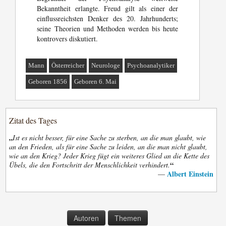
Bekanntheit erlangte. Freud gilt als einer der
einflussreichsten Denker des 20. Jahrhunderts;
seine Theorien und Methoden werden bis heute
kontrovers diskutiert.
Mann
Österreicher
Neurologe
Psychoanalytiker
Geboren 1856
Geboren 6. Mai
Zitat des Tages
„
Ist es nicht besser, für eine Sache zu sterben, an die man glaubt, wie
an den Frieden, als für eine Sache zu leiden, an die man nicht glaubt,
wie an den Krieg? Jeder Krieg fügt ein weiteres Glied an die Kette des
“
Übels, die den Fortschritt der Menschlichkeit verhindert.
Albert Einstein
—
Autoren
Themen