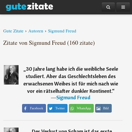
›
›
Gute Zitate
Autoren
Sigmund Freud
Zitate von Sigmund Freud (160 zitate)
„
30 Jahre lang habe ich die weibliche Seele
studiert. Aber das Geschlechtsleben des
erwachsenen Weibes ist für mich nach wie
vor ein rätselhafter dunkler Kontinent.
“
―
Sigmund Freud
Facebook
Twitter
WhatsApp
Bild
„
Der Verlust von Scham ist das erste