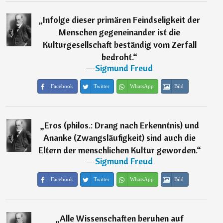
„
Infolge dieser primären Feindseligkeit der
Menschen gegeneinander ist die
Kulturgesellschaft beständig vom Zerfall
bedroht.
“
―
Sigmund Freud
Facebook
Twitter
WhatsApp
Bild
„
Eros (philos.: Drang nach Erkenntnis) und
Ananke (Zwangsläufigkeit) sind auch die
Eltern der menschlichen Kultur geworden.
“
―
Sigmund Freud
Facebook
Twitter
WhatsApp
Bild
„
Alle Wissenschaften beruhen auf