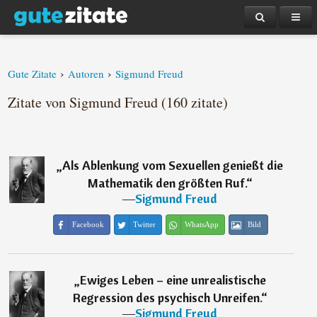
›
›
Gute Zitate
Autoren
Sigmund Freud
Zitate von Sigmund Freud (160 zitate)
„
Als Ablenkung vom Sexuellen genießt die
Mathematik den größten Ruf.
“
―
Sigmund Freud
Facebook
Twitter
WhatsApp
Bild
„
Ewiges Leben – eine unrealistische
Regression des psychisch Unreifen.
“
―
Sigmund Freud