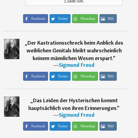
1,Seite 506.
Facebook
Twitter
WhatsApp
Bild
„
Der Kastrationsschreck beim Anblick des
weiblichen Genitals bleibt wahrscheinlich
keinem männlichen Wesen erspart.
“
―
Sigmund Freud
Facebook
Twitter
WhatsApp
Bild
„
Das Leiden der Hysterischen kommt
hauptsächlich von ihren Erinnerungen.
“
―
Sigmund Freud
Facebook
Twitter
WhatsApp
Bild