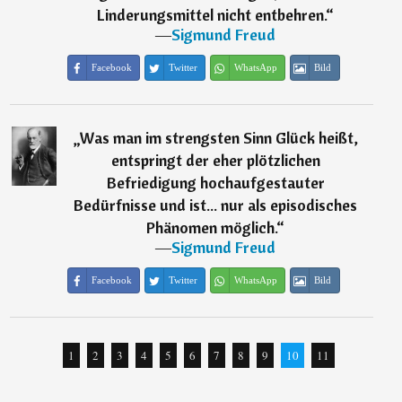
Linderungsmittel nicht entbehren.
“
―
Sigmund Freud
Facebook
Twitter
WhatsApp
Bild
„
Was man im strengsten Sinn Glück heißt,
entspringt der eher plötzlichen
Befriedigung hochaufgestauter
Bedürfnisse und ist... nur als episodisches
Phänomen möglich.
“
―
Sigmund Freud
Facebook
Twitter
WhatsApp
Bild
1
2
3
4
5
6
7
8
9
10
11