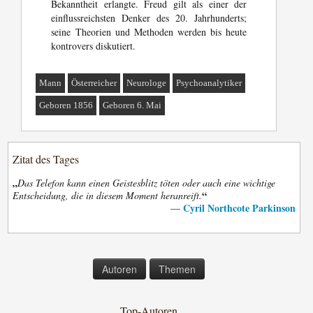
Bekanntheit erlangte. Freud gilt als einer der
einflussreichsten Denker des 20. Jahrhunderts;
seine Theorien und Methoden werden bis heute
kontrovers diskutiert.
Mann
Österreicher
Neurologe
Psychoanalytiker
Geboren 1856
Geboren 6. Mai
Zitat des Tages
„
Das Telefon kann einen Geistesblitz töten oder auch eine wichtige
“
Entscheidung, die in diesem Moment heranreift.
Cyril Northcote Parkinson
—
Autoren
Themen
Top-Autoren