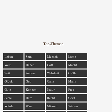
Top-Themen
Leben
Sein
Mensch
Liebe
Welt
Haben
Gott
Macht
Zeit
Andere
Wahrheit
Größe
Glück
Gut
Ganz
Mann
Güte
Können
Natur
Frau
Seele
Herz
Recht
Geist
Würde
Ware
Müssen
Wissen