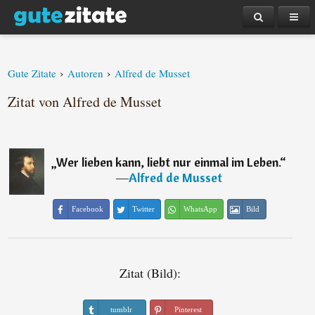
›
›
Gute Zitate
Autoren
Alfred de Musset
Zitat von Alfred de Musset
„
Wer lieben kann, liebt nur einmal im Leben.
“
―
Alfred de Musset
Facebook
Twitter
WhatsApp
Bild
Zitat (Bild):
tumblr
Pinterest