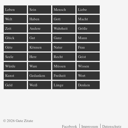
Leben
Sein
Mensch
Liebe
Welt
Haben
Gott
Macht
Zeit
Andere
Wahrheit
Größe
Glück
Gut
Ganz
Mann
Güte
Können
Natur
Frau
Seele
Herz
Recht
Geist
Würde
Ware
Müssen
Wissen
Kunst
Gedanken
Freiheit
Wort
Geld
Weiß
Länge
Denken
© 2026 Gute Zitate
Facebook
Impressum
Datenschutz