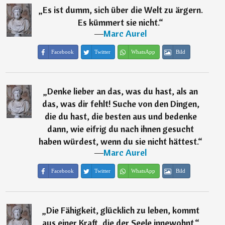
„
Es ist dumm, sich über die Welt zu ärgern.
Es kümmert sie nicht.
“
―
Marc Aurel
Facebook
Twitter
WhatsApp
Bild
„
Denke lieber an das, was du hast, als an
das, was dir fehlt! Suche von den Dingen,
die du hast, die besten aus und bedenke
dann, wie eifrig du nach ihnen gesucht
haben würdest, wenn du sie nicht hättest.
“
―
Marc Aurel
Facebook
Twitter
WhatsApp
Bild
„
Die Fähigkeit, glücklich zu leben, kommt
aus einer Kraft, die der Seele innewohnt.
“