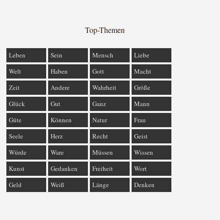
Top-Themen
Leben
Sein
Mensch
Liebe
Welt
Haben
Gott
Macht
Zeit
Andere
Wahrheit
Größe
Glück
Gut
Ganz
Mann
Güte
Können
Natur
Frau
Seele
Herz
Recht
Geist
Würde
Ware
Müssen
Wissen
Kunst
Gedanken
Freiheit
Wort
Geld
Weiß
Länge
Denken