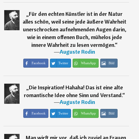
„
Für den echten Künstler ist in der Natur
alles schön, weil seine jede äußere Wahrheit
unerschrocken aufnehmenden Augen darin,
wie in einem offenen Buch, mühelos jede
innere Wahrheit zu lesen vermögen.
“
―
Auguste Rodin
Facebook
Twitter
WhatsApp
Bild
„
Die Inspiration! Hahaha! Das ist eine alte
romantische Idee ohne Sinn und Verstand.
“
―
Auguste Rodin
Facebook
Twitter
WhatsApp
Bild
„
Man wirft mir vor, daß ich zuviel an Frauen