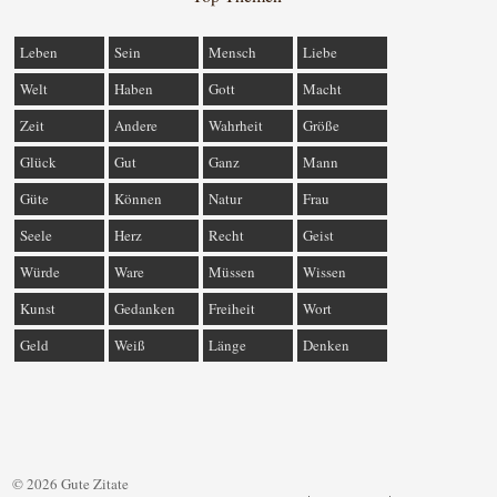
Leben
Sein
Mensch
Liebe
Welt
Haben
Gott
Macht
Zeit
Andere
Wahrheit
Größe
Glück
Gut
Ganz
Mann
Güte
Können
Natur
Frau
Seele
Herz
Recht
Geist
Würde
Ware
Müssen
Wissen
Kunst
Gedanken
Freiheit
Wort
Geld
Weiß
Länge
Denken
© 2026 Gute Zitate