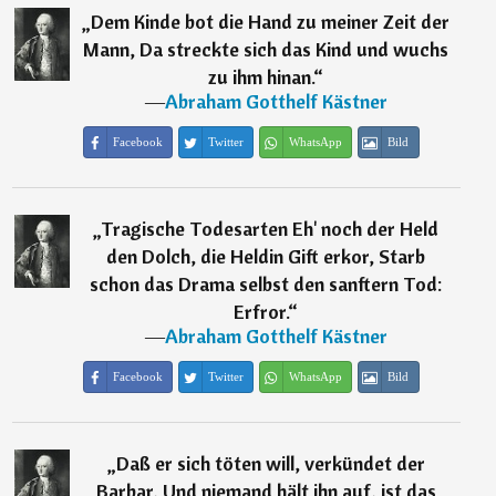
„
Dem Kinde bot die Hand zu meiner Zeit der
Mann, Da streckte sich das Kind und wuchs
zu ihm hinan.
“
―
Abraham Gotthelf Kästner
Facebook
Twitter
WhatsApp
Bild
„
Tragische Todesarten Eh' noch der Held
den Dolch, die Heldin Gift erkor, Starb
schon das Drama selbst den sanftern Tod:
Erfror.
“
―
Abraham Gotthelf Kästner
Facebook
Twitter
WhatsApp
Bild
„
Daß er sich töten will, verkündet der
Barbar, Und niemand hält ihn auf, ist das