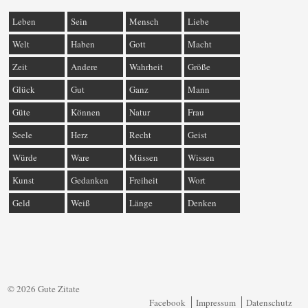
Leben
Sein
Mensch
Liebe
Welt
Haben
Gott
Macht
Zeit
Andere
Wahrheit
Größe
Glück
Gut
Ganz
Mann
Güte
Können
Natur
Frau
Seele
Herz
Recht
Geist
Würde
Ware
Müssen
Wissen
Kunst
Gedanken
Freiheit
Wort
Geld
Weiß
Länge
Denken
© 2026 Gute Zitate
Facebook
Impressum
Datenschutz