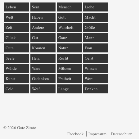
Leben
Sein
Mensch
Liebe
Welt
Haben
Gott
Macht
Zeit
Andere
Wahrheit
Größe
Glück
Gut
Ganz
Mann
Güte
Können
Natur
Frau
Seele
Herz
Recht
Geist
Würde
Ware
Müssen
Wissen
Kunst
Gedanken
Freiheit
Wort
Geld
Weiß
Länge
Denken
© 2026 Gute Zitate
Facebook
Impressum
Datenschutz