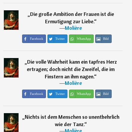
„
Die große Ambition der Frauen ist die
Ermutigung zur Liebe.
“
―
Molière
Facebook
Twitter
WhatsApp
Bild
„
Die volle Wahrheit kann ein tapfres Herz
ertragen; doch nicht die Zweifel, die im
Finstern an ihm nagen.
“
―
Molière
Facebook
Twitter
WhatsApp
Bild
„
Nichts ist dem Menschen so unentbehrlich
wie der Tanz.
“
―
Molière