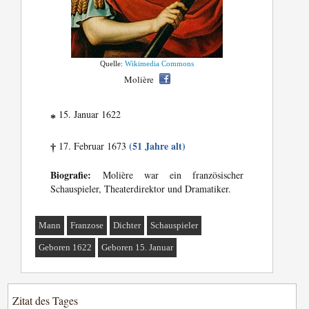
Quelle:
Wikimedia Commons
Molière
15. Januar 1622
*
(51 Jahre alt)
17. Februar 1673
†
Biografie:
Molière war ein französischer
Schauspieler, Theaterdirektor und Dramatiker.
Mann
Franzose
Dichter
Schauspieler
Geboren 1622
Geboren 15. Januar
Zitat des Tages