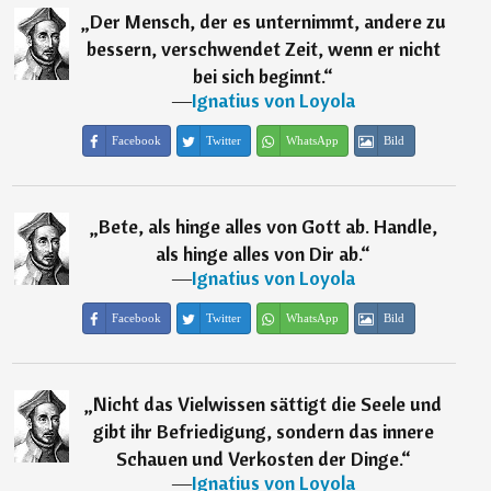
„
Der Mensch, der es unternimmt, andere zu
bessern, verschwendet Zeit, wenn er nicht
bei sich beginnt.
“
―
Ignatius von Loyola
Facebook
Twitter
WhatsApp
Bild
„
Bete, als hinge alles von Gott ab. Handle,
als hinge alles von Dir ab.
“
―
Ignatius von Loyola
Facebook
Twitter
WhatsApp
Bild
„
Nicht das Vielwissen sättigt die Seele und
gibt ihr Befriedigung, sondern das innere
Schauen und Verkosten der Dinge.
“
―
Ignatius von Loyola