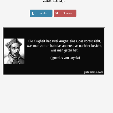
Zitat (Bild):
tumblr
Pinterest