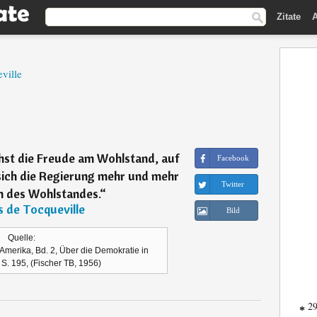
Zitate
A
ville
hst die Freude am Wohlstand, auf
Facebook
sich die Regierung mehr und mehr
Twitter
en des Wohlstandes.
“
s de Tocqueville
Bild
Quelle:
Amerika, Bd. 2, Über die Demokratie in
 S. 195, (Fischer TB, 1956)
29
*