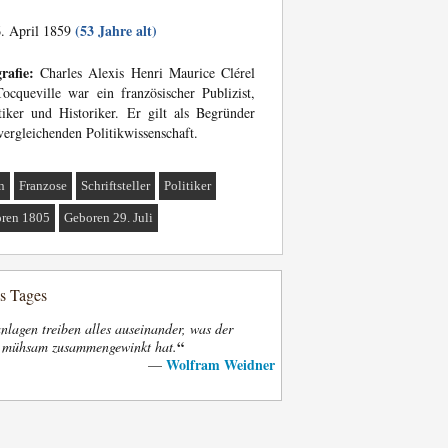
(53 Jahre alt)
. April 1859
rafie:
Charles Alexis Henri Maurice Clérel
ocqueville war ein französischer Publizist,
tiker und Historiker. Er gilt als Begründer
vergleichenden Politikwissenschaft.
n
Franzose
Schriftsteller
Politiker
ren 1805
Geboren 29. Juli
es Tages
nlagen treiben alles auseinander, was der
“
t mühsam zusammengewinkt hat.
Wolfram Weidner
—