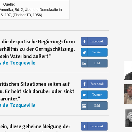
Quelle:
Amerika, Bd. 2, Über die Demokratie in
 S. 197, (Fischer TB, 1956)
ür die despotische Regierungsform
Facebook
erhältnis zu der Geringschätzung,
Twitter
sein Vaterland äußert.
“
s de Tocqueville
Bild
ritischen Situationen selten auf
Facebook
 Er hebt sich darüber oder sinkt
Twitter
arunter.
“
s de Tocqueville
Bild
h ein, diese geheime Neigung der
Facebook