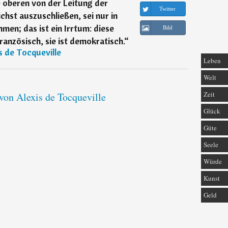
e oberen von der Leitung der
Twitter
hst auszuschließen, sei nur in
en; das ist ein Irrtum: diese
Bild
anzösisch, sie ist demokratisch.
“
s de Tocqueville
Leben
Welt
Zeit
 von Alexis de Tocqueville
Glück
Güte
Seele
Würde
Kunst
Geld