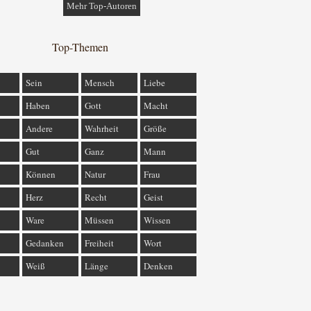
Mehr Top-Autoren
Top-Themen
Sein
Mensch
Liebe
Haben
Gott
Macht
Andere
Wahrheit
Größe
Gut
Ganz
Mann
Können
Natur
Frau
Herz
Recht
Geist
Ware
Müssen
Wissen
Gedanken
Freiheit
Wort
Weiß
Länge
Denken