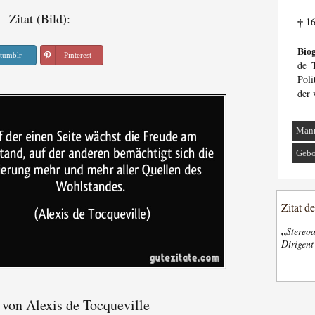
Zitat (Bild):
16
†
Biog
tumblr
Pinterest
de T
Poli
der 
Man
Gebo
Zitat d
„
Stereoa
Dirigen
 von Alexis de Tocqueville