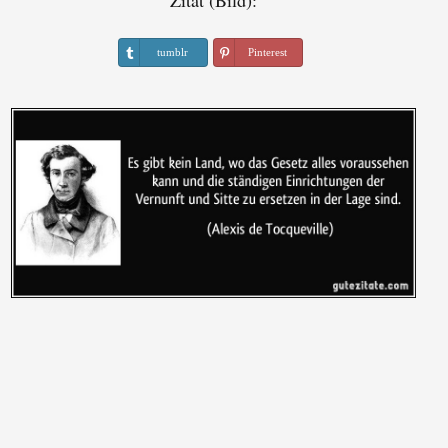
Zitat (Bild):
tumblr
Pinterest