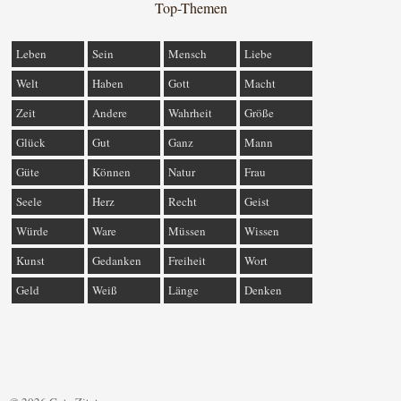
Top-Themen
Leben
Sein
Mensch
Liebe
Welt
Haben
Gott
Macht
Zeit
Andere
Wahrheit
Größe
Glück
Gut
Ganz
Mann
Güte
Können
Natur
Frau
Seele
Herz
Recht
Geist
Würde
Ware
Müssen
Wissen
Kunst
Gedanken
Freiheit
Wort
Geld
Weiß
Länge
Denken