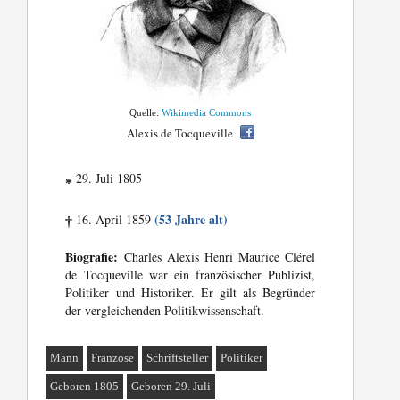
Quelle:
Wikimedia Commons
Alexis de Tocqueville
29. Juli 1805
*
(53 Jahre alt)
16. April 1859
†
Biografie:
Charles Alexis Henri Maurice Clérel
de Tocqueville war ein französischer Publizist,
Politiker und Historiker. Er gilt als Begründer
der vergleichenden Politikwissenschaft.
Mann
Franzose
Schriftsteller
Politiker
Geboren 1805
Geboren 29. Juli