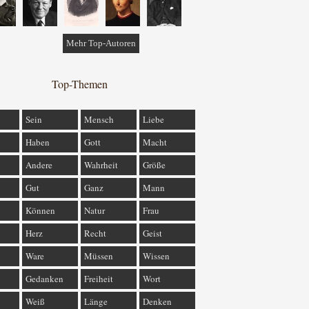
Mehr Top-Autoren
Top-Themen
Sein
Mensch
Liebe
Haben
Gott
Macht
Andere
Wahrheit
Größe
Gut
Ganz
Mann
Können
Natur
Frau
Herz
Recht
Geist
Ware
Müssen
Wissen
Gedanken
Freiheit
Wort
Weiß
Länge
Denken