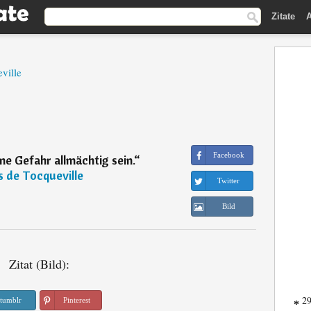
Zitate
A
ville
Facebook
e Gefahr allmächtig sein.
“
s de Tocqueville
Twitter
Bild
Zitat (Bild):
29
tumblr
Pinterest
*