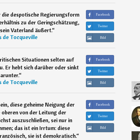
ür die despotische Regierungsform
Facebook
erhältnis zu der Geringschätzung,
Twitter
sein Vaterland äußert.
“
s de Tocqueville
Bild
ritischen Situationen selten auf
Facebook
 Er hebt sich darüber oder sinkt
Twitter
arunter.
“
s de Tocqueville
Bild
h ein, diese geheime Neigung der
Facebook
e oberen von der Leitung der
Twitter
hst auszuschließen, sei nur in
en; das ist ein Irrtum: diese
Bild
anzösisch, sie ist demokratisch.
“