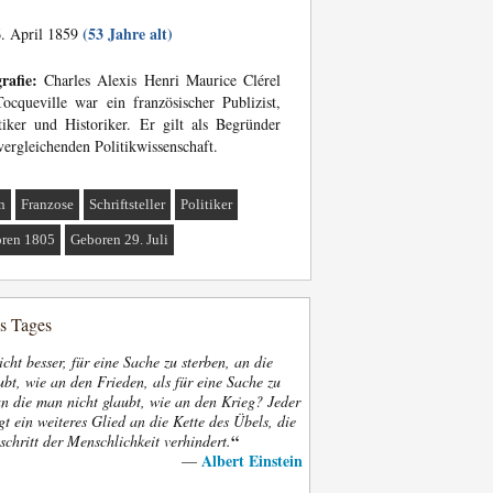
(53 Jahre alt)
. April 1859
rafie:
Charles Alexis Henri Maurice Clérel
ocqueville war ein französischer Publizist,
tiker und Historiker. Er gilt als Begründer
vergleichenden Politikwissenschaft.
n
Franzose
Schriftsteller
Politiker
ren 1805
Geboren 29. Juli
es Tages
nicht besser, für eine Sache zu sterben, an die
bt, wie an den Frieden, als für eine Sache zu
an die man nicht glaubt, wie an den Krieg? Jeder
gt ein weiteres Glied an die Kette des Übels, die
“
schritt der Menschlichkeit verhindert.
Albert Einstein
—