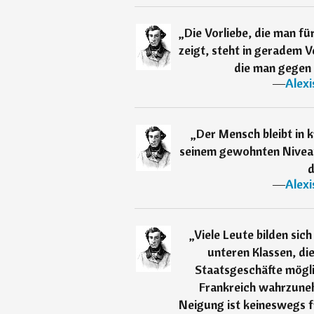
„
Die Vorliebe, die man f
zeigt, steht in geradem V
die man gegen 
―
Alexi
„
Der Mensch bleibt in k
seinem gewohnten Niveau.
d
―
Alexi
„
Viele Leute bilden sic
unteren Klassen, di
Staatsgeschäfte möglic
Frankreich wahrzunehm
Neigung ist keineswegs fr