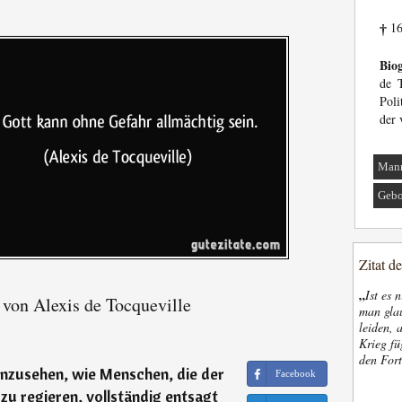
16
†
Biog
de T
Poli
der 
Man
Gebo
Zitat d
„
Ist es 
 von Alexis de Tocqueville
man glau
leiden, 
Krieg fü
den Fort
einzusehen, wie Menschen, die der
Facebook
zu regieren, vollständig entsagt