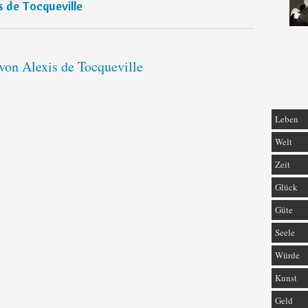
s de Tocqueville
 von Alexis de Tocqueville
Leben
Welt
Zeit
Glück
Güte
Seele
Würde
Kunst
Geld