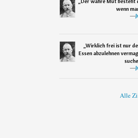
„
Der wahre Mut besteht d
wenn man 
―
J
„
Wirklich frei ist nur 
Essen abzulehnen vermag
suche
―
J
Alle Zi