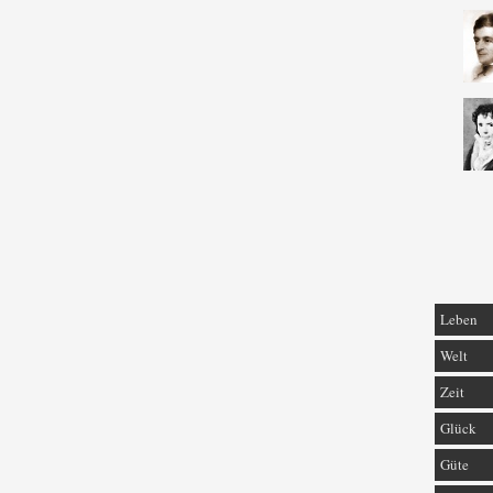
Leben
Welt
Zeit
Glück
Güte