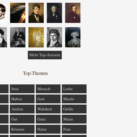
Mehr Top-Autoren
Top-Themen
Sein
Mensch
Liebe
Haben
Gott
Macht
Andere
Wahrheit
Größe
Gut
Ganz
Mann
Können
Natur
Frau