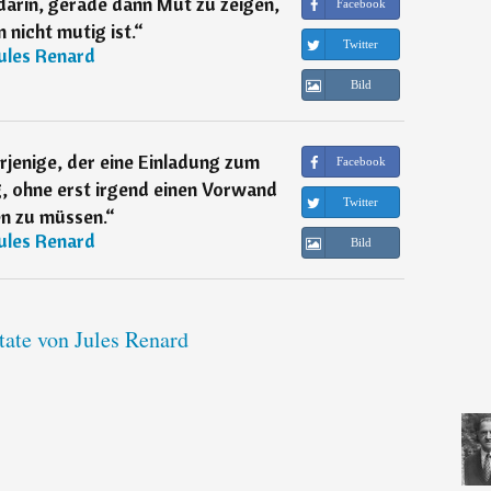
arin, gerade dann Mut zu zeigen,
Facebook
nicht mutig ist.
“
Twitter
ules Renard
Bild
derjenige, der eine Einladung zum
Facebook
, ohne erst irgend einen Vorwand
Twitter
n zu müssen.
“
ules Renard
Bild
tate von Jules Renard