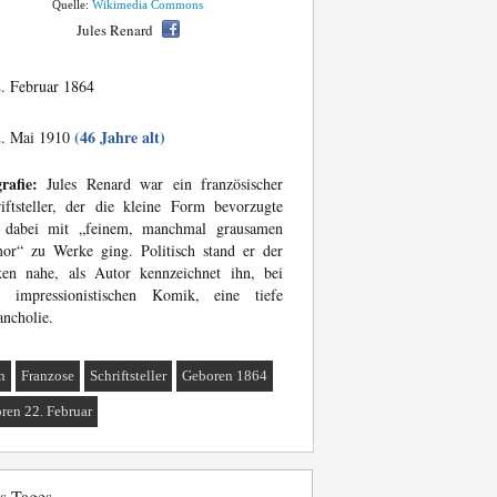
Quelle:
Wikimedia Commons
Jules Renard
. Februar 1864
(46 Jahre alt)
. Mai 1910
rafie:
Jules Renard war ein französischer
iftsteller, der die kleine Form bevorzugte
 dabei mit „feinem, manchmal grausamen
or“ zu Werke ging. Politisch stand er der
ken nahe, als Autor kennzeichnet ihn, bei
er impressionistischen Komik, eine tiefe
ncholie.
n
Franzose
Schriftsteller
Geboren 1864
ren 22. Februar
es Tages