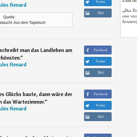
Twitter
ules Renard
„
Das Tel
Bild
eine wic
Quelle:
heranrei
 getaucht. Aus dem Tagebuch
eschreibt man das Landleben am
Facebook
chönsten.
“
Twitter
ules Renard
Bild
s Glücks baute, dann wäre der
Facebook
 das Wartezimmer.
“
Twitter
ules Renard
Bild