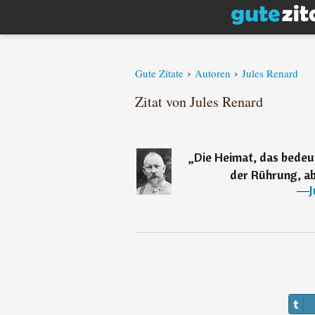
›
›
Gute Zitate
Autoren
Jules Renard
Zitat von Jules Renard
„
Die Heimat, das bedeut
der Rührung, ab
―
J