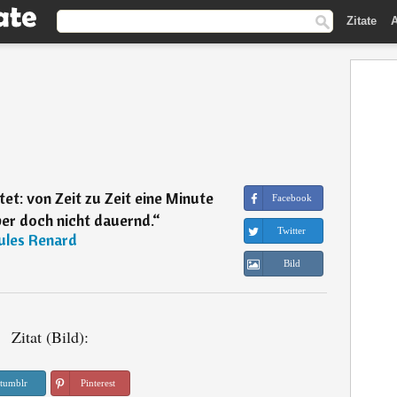
Zitate
A
et: von Zeit zu Zeit eine Minute
Facebook
er doch nicht dauernd.
“
Twitter
ules Renard
Bild
Zitat (Bild):
tumblr
Pinterest