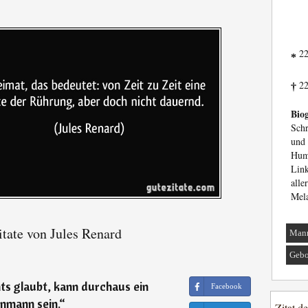
22
*
22
†
Biog
Schr
und
Hum
Lin
all
Mela
tate von Jules Renard
Man
Gebo
ts glaubt, kann durchaus ein
Facebook
nmann sein.
“
Zitat d