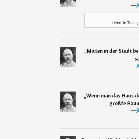
―
J
Ideen, in Tinte
„
Mitten in der Stadt b
s
―
J
„
Wenn man das Haus de
größte Raum
―
J