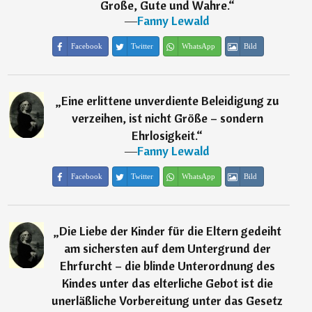
Große, Gute und Wahre.
“
―
Fanny Lewald
Facebook
Twitter
WhatsApp
Bild
„
Eine erlittene unverdiente Beleidigung zu
verzeihen, ist nicht Größe – sondern
Ehrlosigkeit.
“
―
Fanny Lewald
Facebook
Twitter
WhatsApp
Bild
„
Die Liebe der Kinder für die Eltern gedeiht
am sichersten auf dem Untergrund der
Ehrfurcht – die blinde Unterordnung des
Kindes unter das elterliche Gebot ist die
unerläßliche Vorbereitung unter das Gesetz