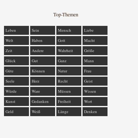
Top-Themen
Leben
Sein
Mensch
Liebe
Welt
Haben
Gott
Macht
Zeit
Andere
Wahrheit
Größe
Glück
Gut
Ganz
Mann
Güte
Können
Natur
Frau
Seele
Herz
Recht
Geist
Würde
Ware
Müssen
Wissen
Kunst
Gedanken
Freiheit
Wort
Geld
Weiß
Länge
Denken