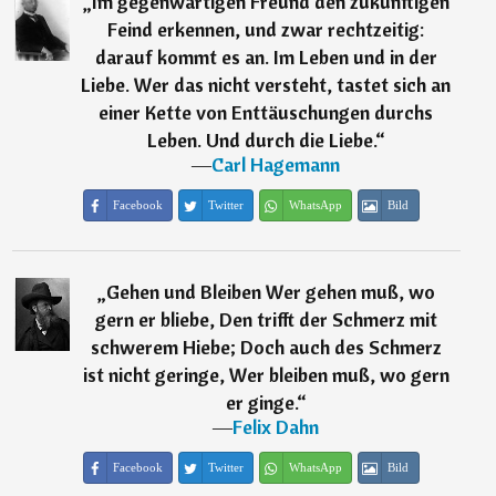
„
Im gegenwärtigen Freund den zukünftigen
Feind erkennen, und zwar rechtzeitig:
darauf kommt es an. Im Leben und in der
Liebe. Wer das nicht versteht, tastet sich an
einer Kette von Enttäuschungen durchs
Leben. Und durch die Liebe.
“
―
Carl Hagemann
Facebook
Twitter
WhatsApp
Bild
„
Gehen und Bleiben Wer gehen muß, wo
gern er bliebe, Den trifft der Schmerz mit
schwerem Hiebe; Doch auch des Schmerz
ist nicht geringe, Wer bleiben muß, wo gern
er ginge.
“
―
Felix Dahn
Facebook
Twitter
WhatsApp
Bild