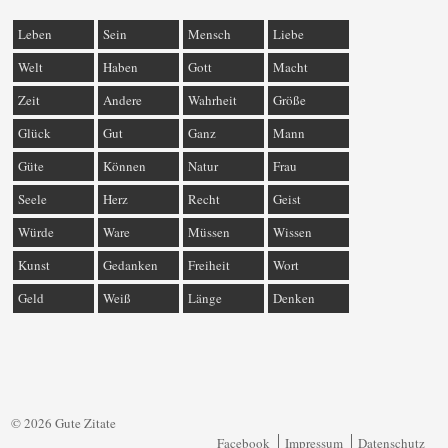
Leben
Sein
Mensch
Liebe
Welt
Haben
Gott
Macht
Zeit
Andere
Wahrheit
Größe
Glück
Gut
Ganz
Mann
Güte
Können
Natur
Frau
Seele
Herz
Recht
Geist
Würde
Ware
Müssen
Wissen
Kunst
Gedanken
Freiheit
Wort
Geld
Weiß
Länge
Denken
© 2026 Gute Zitate
Facebook
Impressum
Datenschutz