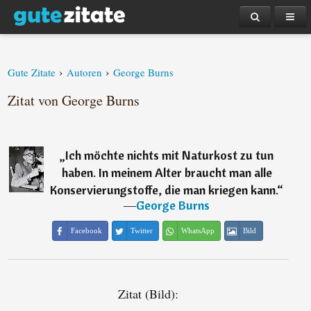
›
›
Gute Zitate
Autoren
George Burns
Zitat von George Burns
„
Ich möchte nichts mit Naturkost zu tun
haben. In meinem Alter braucht man alle
Konservierungstoffe, die man kriegen kann.
“
―
George Burns
Facebook
Twitter
WhatsApp
Bild
Zitat (Bild):