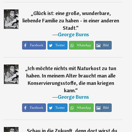
„
Glück ist: eine große, wunderbare,
liebende Familie zu haben - in einer anderen
Stadt.
“
―
George Burns
Facebook
Twitter
WhatsApp
Bild
„
Ich möchte nichts mit Naturkost zu tun
haben. In meinem Alter braucht man alle
Konservierungsstoffe, die man kriegen
kann.
“
―
George Burns
Facebook
Twitter
WhatsApp
Bild
„
Schau in die Zukunft, denn dort wirst du