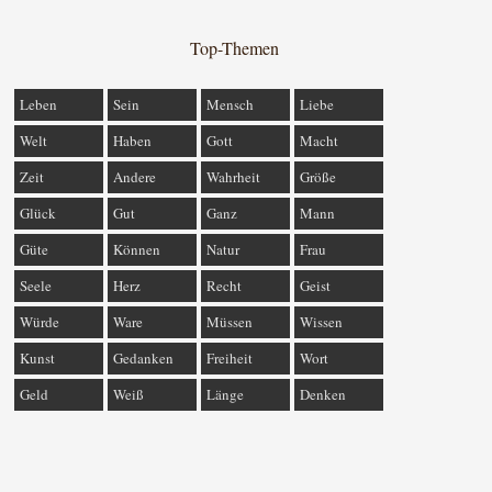
Top-Themen
Leben
Sein
Mensch
Liebe
Welt
Haben
Gott
Macht
Zeit
Andere
Wahrheit
Größe
Glück
Gut
Ganz
Mann
Güte
Können
Natur
Frau
Seele
Herz
Recht
Geist
Würde
Ware
Müssen
Wissen
Kunst
Gedanken
Freiheit
Wort
Geld
Weiß
Länge
Denken