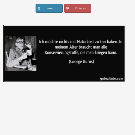
tumblr
Pinterest