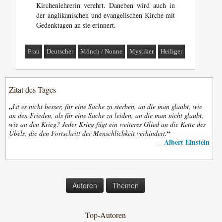
Kirchenlehrerin verehrt. Daneben wird auch in
der anglikanischen und evangelischen Kirche mit
Gedenktagen an sie erinnert.
Frau
Deutscher
Mönch / Nonne
Mystiker
Heiliger
Zitat des Tages
„
Ist es nicht besser, für eine Sache zu sterben, an die man glaubt, wie
an den Frieden, als für eine Sache zu leiden, an die man nicht glaubt,
wie an den Krieg? Jeder Krieg fügt ein weiteres Glied an die Kette des
“
Übels, die den Fortschritt der Menschlichkeit verhindert.
Albert Einstein
—
Autoren
Themen
Top-Autoren