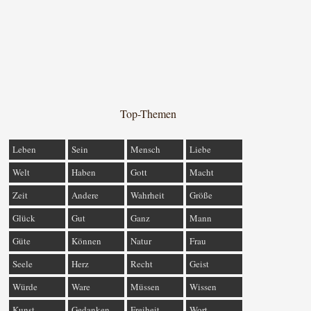
Top-Themen
Leben
Sein
Mensch
Liebe
Welt
Haben
Gott
Macht
Zeit
Andere
Wahrheit
Größe
Glück
Gut
Ganz
Mann
Güte
Können
Natur
Frau
Seele
Herz
Recht
Geist
Würde
Ware
Müssen
Wissen
Kunst
Gedanken
Freiheit
Wort