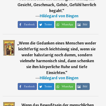
Gesicht, Geschmack, Gehör, Gefühl herrlich
begabt.
“
―
Hildegard von Bingen
Facebook
Twitter
WhatsApp
Bild
„
Wenn die Gedanken eines Menschen weder
leichtfertig noch leichtsinnig sind, wenn sie
weder halsstarrig noch dumm, sondern
vielmehr harmonisch sind, dann schenken
sie ihm körperliche Ruhe und tiefe
Einsichten.
“
―
Hildegard von Bingen
Facebook
Twitter
WhatsApp
Bild
„
Wenn das Bewußtsein der menschlichen