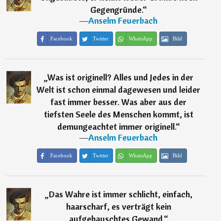
Gegengründe.
“
―
Anselm Feuerbach
Facebook
Twitter
WhatsApp
Bild
„
Was ist originell? Alles und Jedes in der
Welt ist schon einmal dagewesen und leider
fast immer besser. Was aber aus der
tiefsten Seele des Menschen kommt, ist
demungeachtet immer originell.
“
―
Anselm Feuerbach
Facebook
Twitter
WhatsApp
Bild
„
Das Wahre ist immer schlicht, einfach,
haarscharf, es verträgt kein
aufgebauschtes Gewand.
“