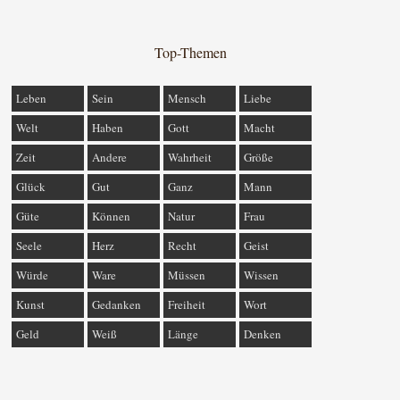
Top-Themen
Leben
Sein
Mensch
Liebe
Welt
Haben
Gott
Macht
Zeit
Andere
Wahrheit
Größe
Glück
Gut
Ganz
Mann
Güte
Können
Natur
Frau
Seele
Herz
Recht
Geist
Würde
Ware
Müssen
Wissen
Kunst
Gedanken
Freiheit
Wort
Geld
Weiß
Länge
Denken