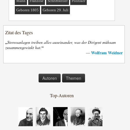
Mann
Franzose
Schriftsteller
Politiker
Geboren 1805
Geboren 29. Juli
Zitat des Tages
„
Stereoanlagen treiben alles auseinander, was der Dirigent mühsam
“
zusammengewinkt hat.
Wolfram Weidner
—
Autoren
Themen
Top-Autoren