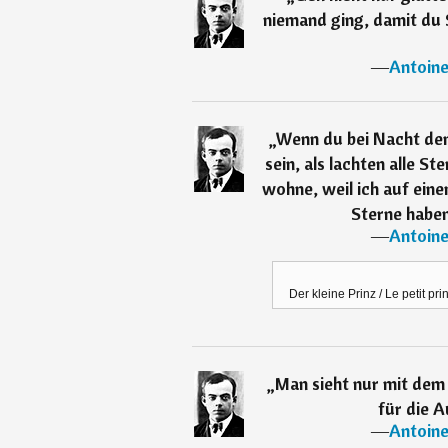
niemand ging, damit du S
―
Antoine
„
Wenn du bei Nacht den
sein, als lachten alle St
wohne, weil ich auf eine
Sterne haben
―
Antoine
Der kleine Prinz / Le petit pr
„
Man sieht nur mit dem 
für die A
―
Antoine