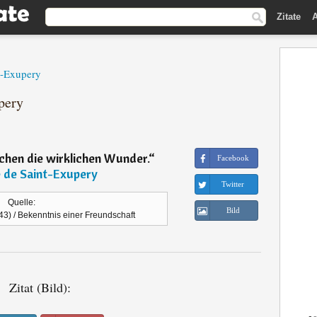
Zitate
A
t-Exupery
pery
hen die wirklichen Wunder.
“
Facebook
 de Saint-Exupery
Twitter
Quelle:
Bild
943) / Bekenntnis einer Freundschaft
Zitat (Bild):