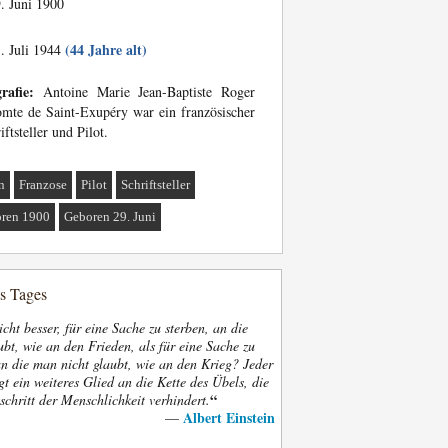
. Juni 1900
(44 Jahre alt)
. Juli 1944
rafie:
Antoine Marie Jean-Baptiste Roger
mte de Saint-Exupéry war ein französischer
iftsteller und Pilot.
n
Franzose
Pilot
Schriftsteller
ren 1900
Geboren 29. Juni
es Tages
nicht besser, für eine Sache zu sterben, an die
bt, wie an den Frieden, als für eine Sache zu
an die man nicht glaubt, wie an den Krieg? Jeder
gt ein weiteres Glied an die Kette des Übels, die
“
schritt der Menschlichkeit verhindert.
Albert Einstein
—