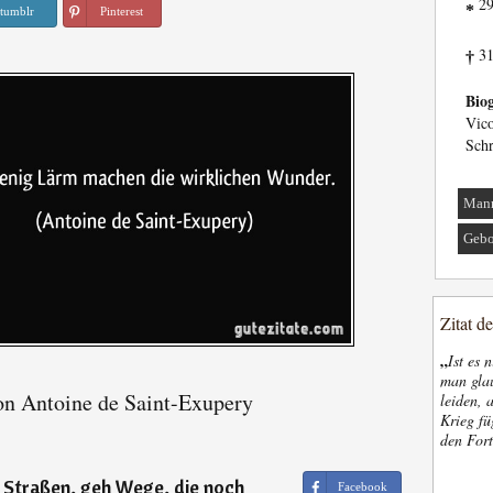
29
*
tumblr
Pinterest
31
†
Biog
Vico
Schr
Man
Gebo
Zitat d
„
Ist es 
man glau
on Antoine de Saint-Exupery
leiden, 
Krieg fü
den Fort
e Straßen, geh Wege, die noch
Facebook