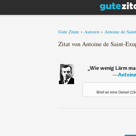
›
›
Gute Zitate
Autoren
Antoine de Sain
Zitat von Antoine de Saint-Exu
„
Wie wenig Lärm mac
―
Antoine
Brief an eine Geisel (1