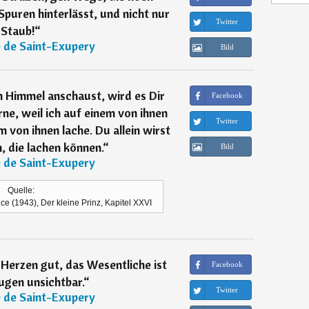
puren hinterlässt, und nicht nur
Twitter
Staub!
“
 de Saint-Exupery
Bild
 Himmel anschaust, wird es Dir
Facebook
erne, weil ich auf einem von ihnen
Twitter
m von ihnen lache. Du allein wirst
, die lachen können.
“
Bild
 de Saint-Exupery
Quelle:
ince (1943), Der kleine Prinz, Kapitel XXVI
Herzen gut, das Wesentliche ist
Facebook
ugen unsichtbar.
“
Twitter
 de Saint-Exupery