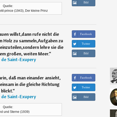
Bild
Quelle:
etit prince (1943), Der kleine Prinz
uen willst,dann rufe nicht die
Facebook
 Holz zu sammeln,Aufgaben zu
Twitter
 einzuteilen,sondern lehre sie die
em großen, weiten Meer.
“
Bild
 de Saint-Exupery
arin, daß man einander ansieht,
Facebook
insam in die gleiche Richtung
Twitter
blickt.
“
 de Saint-Exupery
Bild
Quelle:
nd und Sterne (1939)