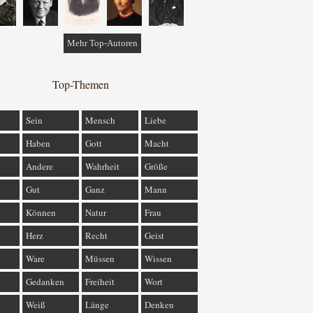
Mehr Top-Autoren
Top-Themen
Sein
Mensch
Liebe
Haben
Gott
Macht
Andere
Wahrheit
Größe
Gut
Ganz
Mann
Können
Natur
Frau
Herz
Recht
Geist
Ware
Müssen
Wissen
Gedanken
Freiheit
Wort
Weiß
Länge
Denken