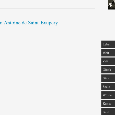
on Antoine de Saint-Exupery
Leben
Welt
Zeit
Glück
Güte
Seele
Würde
Kunst
Geld