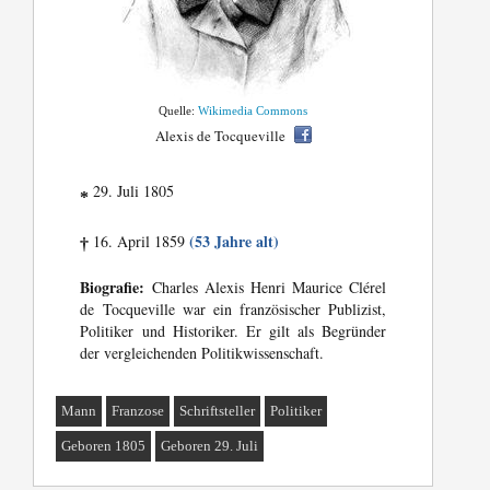
Quelle:
Wikimedia Commons
Alexis de Tocqueville
29. Juli 1805
*
(53 Jahre alt)
16. April 1859
†
Biografie:
Charles Alexis Henri Maurice Clérel
de Tocqueville war ein französischer Publizist,
Politiker und Historiker. Er gilt als Begründer
der vergleichenden Politikwissenschaft.
Mann
Franzose
Schriftsteller
Politiker
Geboren 1805
Geboren 29. Juli