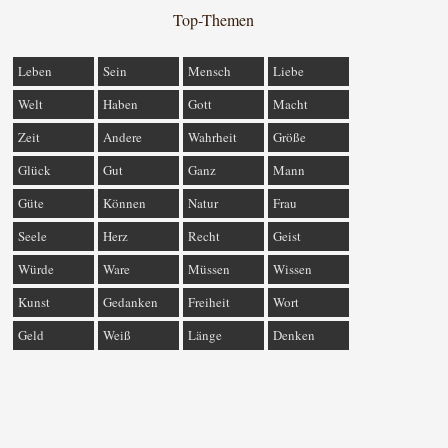
Top-Themen
Leben
Sein
Mensch
Liebe
Welt
Haben
Gott
Macht
Zeit
Andere
Wahrheit
Größe
Glück
Gut
Ganz
Mann
Güte
Können
Natur
Frau
Seele
Herz
Recht
Geist
Würde
Ware
Müssen
Wissen
Kunst
Gedanken
Freiheit
Wort
Geld
Weiß
Länge
Denken