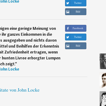
John Locke
Twitter
Bild
nigen eine geringe Meinung von
Facebook
e ihr ganzes Einkommen in die
Twitter
rs ausgegeben und nichts davon
ttel und Beihilfen der Erkenntnis
Bild
mit Zufriedenheit ertragen, wenn
ner bunten Livree erborgter Lumpen
ich zeigt.
“
John Locke
itate von John Locke