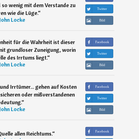
nd so wenig mit dem Verstande zu
Twitter
en wie die Lüge.
“
John Locke
Bild
heit für die Wahrheit ist dieser
Facebook
mit grundloser Zuneigung, worin
Twitter
le des Irrtums liegt.
“
John Locke
Bild
und Irrtümer... gehen auf Kosten
Facebook
nsicheren oder mißverstandenen
Twitter
deutung.
“
John Locke
Bild
Facebook
 Quelle allen Reichtums.
“