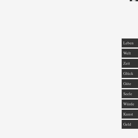
Leben
Welt
Zeit
Glück
Güte
Seele
Würde
Kunst
Geld