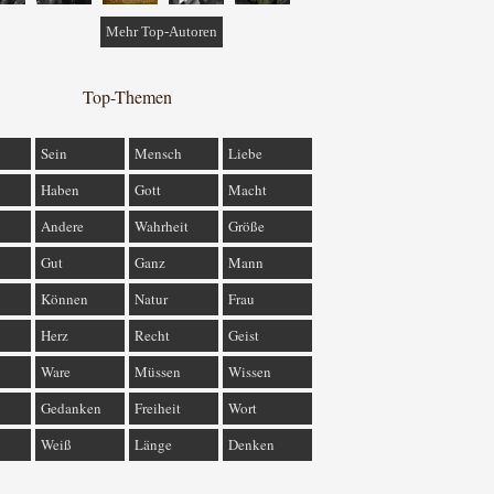
Mehr Top-Autoren
Top-Themen
Sein
Mensch
Liebe
Haben
Gott
Macht
Andere
Wahrheit
Größe
Gut
Ganz
Mann
Können
Natur
Frau
Herz
Recht
Geist
Ware
Müssen
Wissen
Gedanken
Freiheit
Wort
Weiß
Länge
Denken