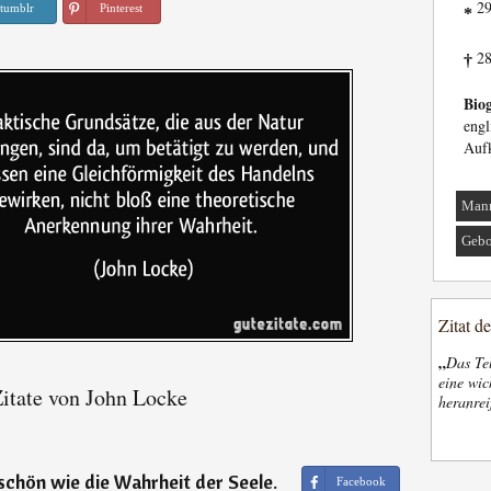
29
tumblr
Pinterest
*
28
†
Biog
eng
Auf
Man
Gebo
Zitat d
„
Das Tel
eine wic
itate von John Locke
heranrei
schön wie die Wahrheit der Seele.
Facebook