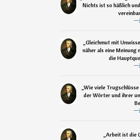
Nichts ist so häßlich u
vereinbar
―
„
Gleichmut mit Unwissen
näher als eine Meinung 
die Hauptquel
―
„
Wie viele Trugschlüsse 
der Wörter und ihrer u
Be
―
„
Arbeit ist die