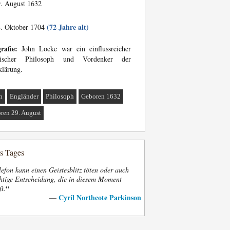
. August 1632
(72 Jahre alt)
. Oktober 1704
rafie:
John Locke war ein einflussreicher
lischer Philosoph und Vordenker der
klärung.
n
Engländer
Philosoph
Geboren 1632
ren 29. August
es Tages
efon kann einen Geistesblitz töten oder auch
htige Entscheidung, die in diesem Moment
“
ft.
Cyril Northcote Parkinson
—