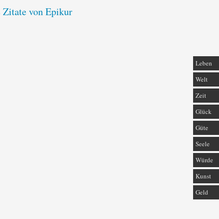
 Zitate von Epikur
Leben
Welt
Zeit
Glück
Güte
Seele
Würde
Kunst
Geld