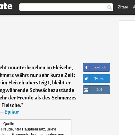
Zitate
A
cht ununterbrochen im Fleische,
Facebook
hmerz währt nur sehr kurze Zeit;
Twitter
im Fleisch übersteigt, bleibt er
 langwährende Schwächezustände
Bild
ehr der Freude als des Schmerzes
 Fleische.
“
―
Epikur
Quelle:
 Freude, 4ter Hauptlehrsatz, Briefe,
mlung, Fragmente, herausgegeben von