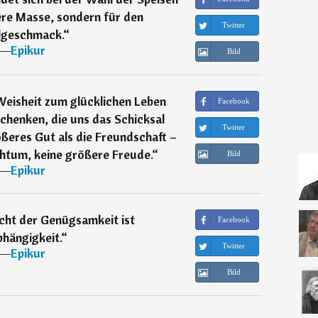
ere Masse, sondern für den
Twitter
geschmack.
“
―
Epikur
Bild
Weisheit zum glücklichen Leben
Facebook
schenken, die uns das Schicksal
Twitter
ößeres Gut als die Freundschaft –
htum, keine größere Freude.
“
Bild
―
Epikur
cht der Genügsamkeit ist
Facebook
hängigkeit.
“
Twitter
―
Epikur
Bild