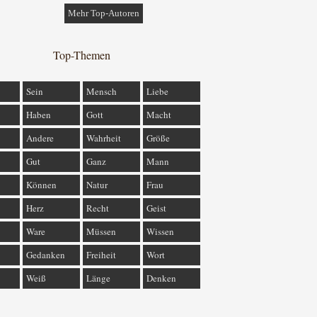
Mehr Top-Autoren
Top-Themen
Sein
Mensch
Liebe
Haben
Gott
Macht
Andere
Wahrheit
Größe
Gut
Ganz
Mann
Können
Natur
Frau
Herz
Recht
Geist
Ware
Müssen
Wissen
Gedanken
Freiheit
Wort
Weiß
Länge
Denken