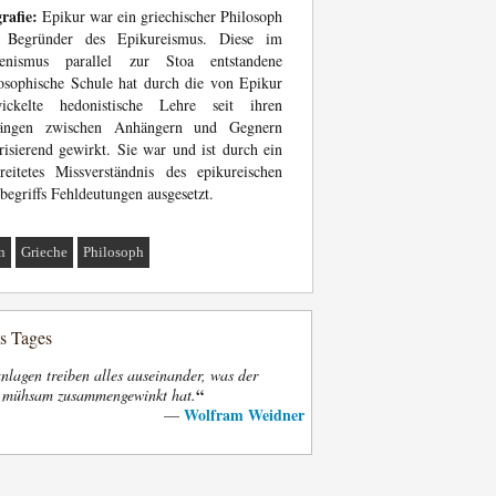
rafie:
Epikur war ein griechischer Philosoph
 Begründer des Epikureismus. Diese im
lenismus parallel zur Stoa entstandene
osophische Schule hat durch die von Epikur
wickelte hedonistische Lehre seit ihren
ängen zwischen Anhängern und Gegnern
risierend gewirkt. Sie war und ist durch ein
reitetes Missverständnis des epikureischen
begriffs Fehldeutungen ausgesetzt.
n
Grieche
Philosoph
es Tages
nlagen treiben alles auseinander, was der
“
t mühsam zusammengewinkt hat.
Wolfram Weidner
—