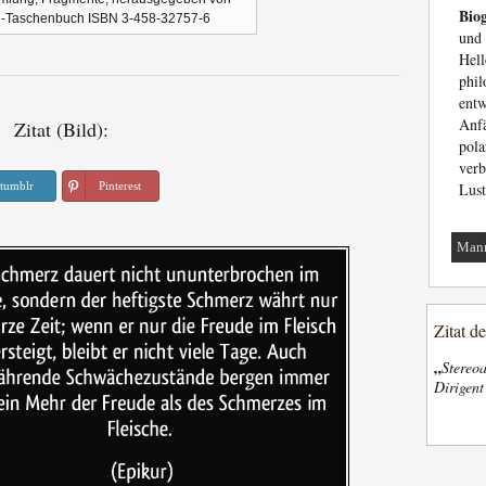
Biog
el-Taschenbuch ISBN 3-458-32757-6
und
Hel
phil
ent
Anf
Zitat (Bild):
pola
verb
tumblr
Pinterest
Lust
Man
Zitat d
„
Stereoa
Dirigen