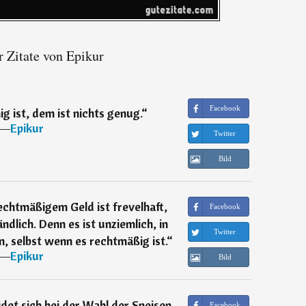
 Zitate von Epikur
Facebook
 ist, dem ist nichts genug.
“
―
Epikur
Twitter
Bild
echtmäßigem Geld ist frevelhaft,
Facebook
lich. Denn es ist unziemlich, in
Twitter
, selbst wenn es rechtmäßig ist.
“
―
Epikur
Bild
det sich bei der Wahl der Speisen
Facebook