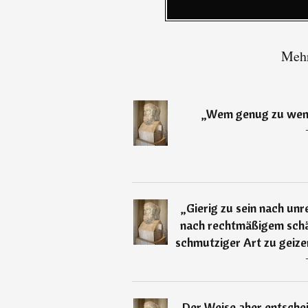
Mehr
„
Wem genug zu wenig
„
Gierig zu sein nach unr
nach rechtmäßigem schänd
schmutziger Art zu geizen
„
Der Weise aber entschei