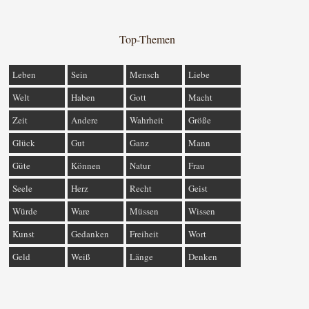
Top-Themen
Leben
Sein
Mensch
Liebe
Welt
Haben
Gott
Macht
Zeit
Andere
Wahrheit
Größe
Glück
Gut
Ganz
Mann
Güte
Können
Natur
Frau
Seele
Herz
Recht
Geist
Würde
Ware
Müssen
Wissen
Kunst
Gedanken
Freiheit
Wort
Geld
Weiß
Länge
Denken