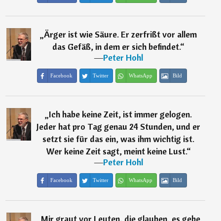
„
Ärger ist wie Säure. Er zerfrißt vor allem
das Gefäß, in dem er sich befindet.
“
―
Peter Hohl
Facebook
Twitter
WhatsApp
Bild
„
Ich habe keine Zeit, ist immer gelogen.
Jeder hat pro Tag genau 24 Stunden, und er
setzt sie für das ein, was ihm wichtig ist.
Wer keine Zeit sagt, meint keine Lust.
“
―
Peter Hohl
Facebook
Twitter
WhatsApp
Bild
„
Mir graut vor Leuten, die glauben, es gebe