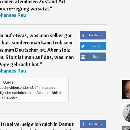
in einen atemlosen Zustand Art
uererregung versetzt.
“
ohannes Rau
in auf etwas, was man selber gar
Facebook
 hat, sondern man kann froh sein
Twitter
s man Deutscher ist. Aber stolz
n. Stolz ist man auf das, was man
Bild
Wege gebracht hat.
“
ohannes Rau
Quelle:
Nachrichtensender «N24». manager-
tgarter-nachrichten.de Jahresrückblick
2001/März
Israel verneige ich mich in Demut
Facebook