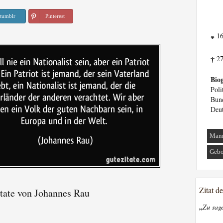
tumblr
Pinterest
16
*
27
†
Biog
Pol
Bun
Deut
Man
Gebo
Zitat d
tate von Johannes Rau
„
Zu sage