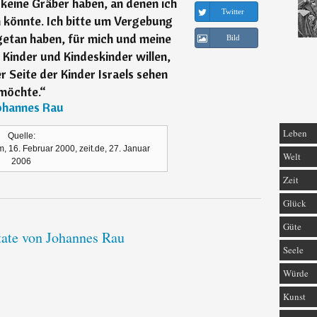
keine Gräber haben, an denen ich
Twitter
 könnte. Ich bitte um Vergebung
getan haben, für mich und meine
Bild
Kinder und Kindeskinder willen,
r Seite der Kinder Israels sehen
möchte.
“
ohannes Rau
Leben
Quelle:
m, 16. Februar 2000, zeit.de, 27. Januar
Welt
2006
Zeit
Glück
Güte
tate von Johannes Rau
Seele
Würde
Kunst