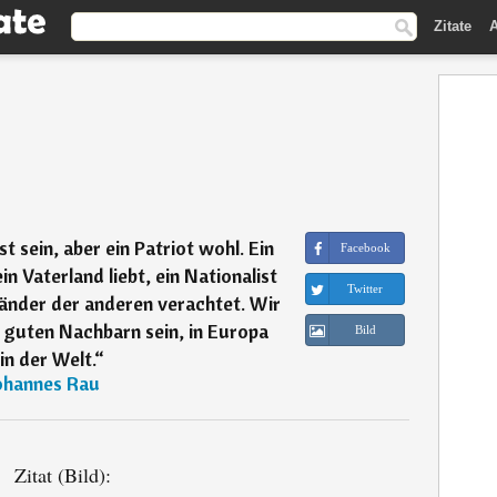
Zitate
A
ist sein, aber ein Patriot wohl. Ein
Facebook
in Vaterland liebt, ein Nationalist
Twitter
länder der anderen verachtet. Wir
r guten Nachbarn sein, in Europa
Bild
in der Welt.
“
ohannes Rau
Zitat (Bild):