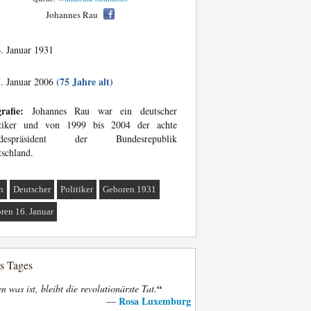
Johannes Rau
. Januar 1931
(75 Jahre alt)
. Januar 2006
rafie:
Johannes Rau war ein deutscher
itiker und von 1999 bis 2004 der achte
despräsident der Bundesrepublik
schland.
n
Deutscher
Politiker
Geboren 1931
ren 16. Januar
es Tages
“
n was ist, bleibt die revolutionärste Tat.
Rosa Luxemburg
—