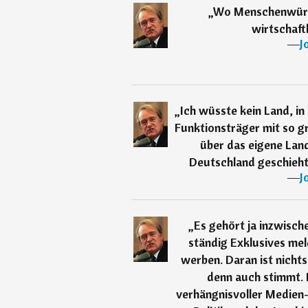
„
Wo Menschenwürde
wirtschaft
―
J
„
Ich wüsste kein Land, in
Funktionsträger mit so gr
über das eigene Land
Deutschland geschieht.
―
J
„
Es gehört ja inzwisc
ständig Exklusives mel
werben. Daran ist nicht
denn auch stimmt. I
verhängnisvoller Medien