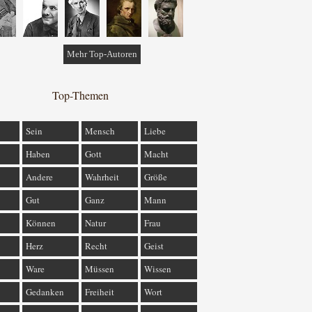
Mehr Top-Autoren
Top-Themen
Sein
Mensch
Liebe
Haben
Gott
Macht
Andere
Wahrheit
Größe
Gut
Ganz
Mann
Können
Natur
Frau
Herz
Recht
Geist
Ware
Müssen
Wissen
Gedanken
Freiheit
Wort