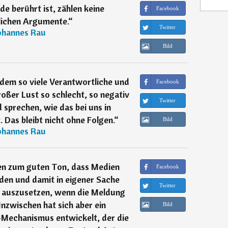
 berührt ist, zählen keine
Facebook
lichen Argumente.
“
Twitter
ohannes Rau
Bild
 dem so viele Verantwortliche und
Facebook
oßer Lust so schlecht, so negativ
Twitter
 sprechen, wie das bei uns in
 Das bleibt nicht ohne Folgen.
“
Bild
ohannes Rau
hen zum guten Ton, dass Medien
Facebook
den und damit in eigener Sache
Twitter
s auszusetzen, wenn die Meldung
nzwischen hat sich aber ein
Bild
-Mechanismus entwickelt, der die