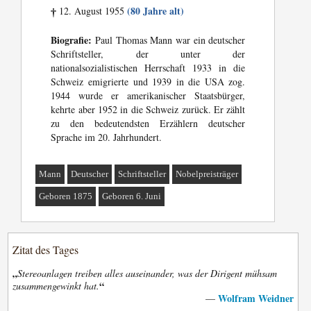
(80 Jahre alt)
12. August 1955
†
Biografie:
Paul Thomas Mann war ein deutscher
Schriftsteller, der unter der
nationalsozialistischen Herrschaft 1933 in die
Schweiz emigrierte und 1939 in die USA zog.
1944 wurde er amerikanischer Staatsbürger,
kehrte aber 1952 in die Schweiz zurück. Er zählt
zu den bedeutendsten Erzählern deutscher
Sprache im 20. Jahrhundert.
Mann
Deutscher
Schriftsteller
Nobelpreisträger
Geboren 1875
Geboren 6. Juni
Zitat des Tages
„
Stereoanlagen treiben alles auseinander, was der Dirigent mühsam
“
zusammengewinkt hat.
Wolfram Weidner
—