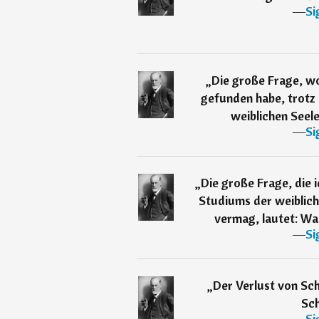
―
Si
„
Die große Frage, w
gefunden habe, trotz 
weiblichen Seele,
―
Si
„
Die große Frage, die 
Studiums der weiblich
vermag, lautet: Was
―
Si
„
Der Verlust von Sch
Sc
―
Si