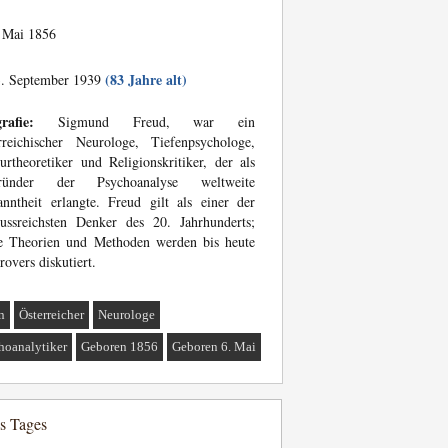
 Mai 1856
(83 Jahre alt)
. September 1939
rafie:
Sigmund Freud, war ein
rreichischer Neurologe, Tiefenpsychologe,
urtheoretiker und Religionskritiker, der als
ründer der Psychoanalyse weltweite
nntheit erlangte. Freud gilt als einer der
lussreichsten Denker des 20. Jahrhunderts;
ne Theorien und Methoden werden bis heute
rovers diskutiert.
n
Österreicher
Neurologe
hoanalytiker
Geboren 1856
Geboren 6. Mai
es Tages