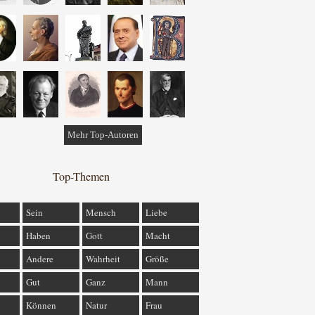
Mehr Top-Autoren
Top-Themen
Sein
Mensch
Liebe
Haben
Gott
Macht
Andere
Wahrheit
Größe
Gut
Ganz
Mann
Können
Natur
Frau