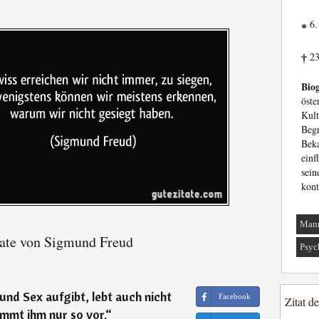
6.
*
23
†
Biog
öste
Kult
Beg
Beka
einf
sei
kont
Man
ate von Sigmund Freud
Psyc
nd Sex aufgibt, lebt auch nicht
Facebook
Zitat d
ommt ihm nur so vor.
“