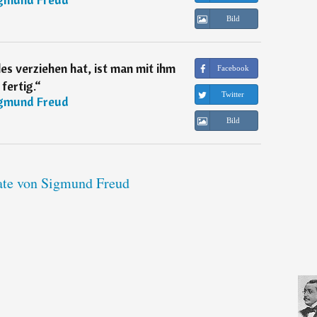
Bild
s verziehen hat, ist man mit ihm
Facebook
fertig.
“
Twitter
gmund Freud
Bild
tate von Sigmund Freud