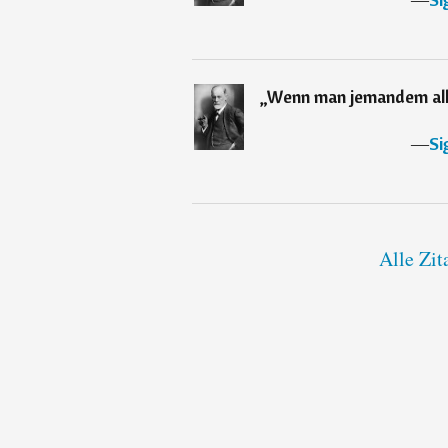
„
Wenn man jemandem alle
―
Si
Alle Zi