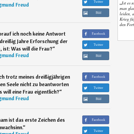
„
Twitter
Ist es 
gmund Freud
man glau
leiden, 
Bild
Krieg fü
den Fort
orauf ich noch keine Antwort
Facebook
dreißig Jahre Erforschung der
Twitter
 ist: Was will die Frau?
“
gmund Freud
Bild
ich trotz meines dreißigjährigen
Facebook
en Seele nicht zu beantworten
Twitter
 will eine Frau eigentlich?
“
gmund Freud
Bild
am ist das erste Zeichen des
Facebook
hwachsinn.
“
Twitter
gmund Freud