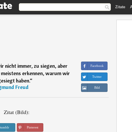
Zitate
A
wir nicht immer, zu siegen, aber
Facebook
 meistens erkennen, warum wir
Twitter
gesiegt haben.
“
gmund Freud
Bild
Zitat (Bild):
tumblr
Pinterest