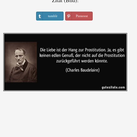
Zitat (Bild):
tumblr
Pinterest