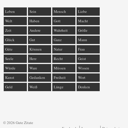
Leben
Sein
Mensch
Liebe
Welt
Haben
Gott
Macht
Zeit
Andere
Wahrheit
Größe
Glück
Gut
Ganz
Mann
Güte
Können
Natur
Frau
Seele
Herz
Recht
Geist
Würde
Ware
Müssen
Wissen
Kunst
Gedanken
Freiheit
Wort
Geld
Weiß
Länge
Denken
© 2026 Gute Zitate