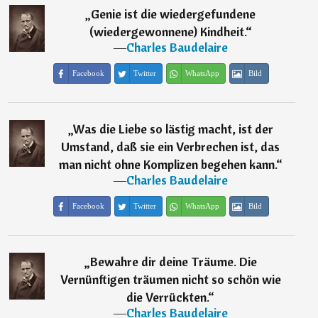
„
Genie ist die wiedergefundene
(wiedergewonnene) Kindheit.
“
―
Charles Baudelaire
Facebook
Twitter
WhatsApp
Bild
„
Was die Liebe so lästig macht, ist der
Umstand, daß sie ein Verbrechen ist, das
man nicht ohne Komplizen begehen kann.
“
―
Charles Baudelaire
Facebook
Twitter
WhatsApp
Bild
„
Bewahre dir deine Träume. Die
Vernünftigen träumen nicht so schön wie
die Verrückten.
“
―
Charles Baudelaire